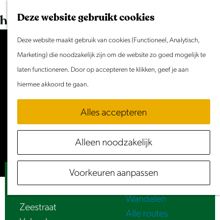
Dit weekend
G
K
Z
Deze website gebruikt cookies
Evenement aanmelden
a
a
o
M
n
Deze website maakt gebruik van cookies (Functioneel, Analytisch,
a
e
e
Doen & Beleven
a
Marketing) die noodzakelijk zijn om de website zo goed mogelijk te
r
k
n
Zomer in Laag Holland
a
laten functioneren. Door op accepteren te klikken, geef je aan
t
e
u
Met kinderen
Accepteer cookies om deze
r
hiermee akkoord te gaan.
n
Cultuur & Erfgoed
content te zien.
d
Samen eropuit
Alles accepteren
e
Rust & Stilte
Stel je cookie voorkeuren in
h
Activiteiten
Alleen noodzakelijk
o
Routes
m
Fietsen
Voorkeuren aanpassen
e
Luister | Tram
Varen
p
Wandelen
a
Zeestraat
Alle routes
g