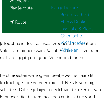
Volendam
e
Plan je bezoek
n
Plan je route
Bereikbaarheid
a
Eten & Drinken
n
a
Route
Inspiratie & Blogs
a
r
Overnachten
a
L
VVV Locaties
r
u
Je loopt nu in de straat waar vroeger de stoomtram
Winkelen
L
i
Volendam binnenkwam. Vanaf 1906 reed deze tram
u
s
met veel gepiep en gepuf Volendam binnen.
i
t
s
e
Eerst moesten we nog een beetje wennen aan dit
t
r
luidruchtige, rare vervoersmiddel. Net als sommige
e
|
schilders. Dat zie je bijvoorbeeld aan de tekening van
r
T
Pennoyer, die de tram maar een curieus ding vond.
|
r