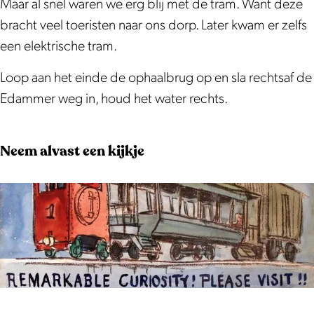
T
a
Maar al snel waren we erg blij met de tram. Want deze
r
m
bracht veel toeristen naar ons dorp. Later kwam er zelfs
a
een elektrische tram.
m
Loop aan het einde de ophaalbrug op en sla rechtsaf de
Edammer weg in, houd het water rechts.
Neem alvast een kijkje
O