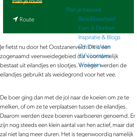
n
Plan je route
e
Plan je bezoek
a
Bereikbaarheid
n
a
Route
Eten & Drinken
a
r
Inspiratie & Blogs
a
L
Overnachten
r
u
Je fietst nu door het Oostzanerveld. Dit is een
VVV Locaties
L
i
zogenaamd veenweidegebied dat voornamelijk
Winkelen
u
s
bestaat uit eilandjes en slootjes. Vroeger werden de
i
t
eilandjes gebruikt als weidegrond voor het vee.
s
e
t
r
De boer ging dan met de jol naar de koeien om ze te
e
|
melken, of om ze te verplaatsen tussen de eilandjes.
r
O
Daarom werden deze boeren vaarboeren genoemd. Er
|
o
zijn nog steeds een klein aantal van hen actief, maar dat
O
s
zal niet lang meer duren. Het is tegenwoordig namelijk