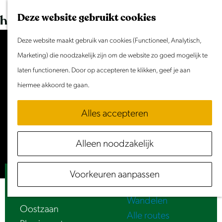
Dit weekend
G
K
Z
Deze website gebruikt cookies
Evenement aanmelden
a
a
o
M
n
Deze website maakt gebruik van cookies (Functioneel, Analytisch,
a
e
e
Doen & Beleven
a
Marketing) die noodzakelijk zijn om de website zo goed mogelijk te
r
k
n
Zomer in Laag Holland
a
laten functioneren. Door op accepteren te klikken, geef je aan
t
e
u
Met kinderen
Accepteer cookies om deze
r
hiermee akkoord te gaan.
n
Cultuur & Erfgoed
content te zien.
d
Samen eropuit
Alles accepteren
e
Rust & Stilte
Stel je cookie voorkeuren in
h
Activiteiten
Alleen noodzakelijk
o
Routes
m
Fietsen
Voorkeuren aanpassen
e
Luister | Oostzanerveld en Vaarboeren
Varen
p
Wandelen
a
Oostzaan
Alle routes
g