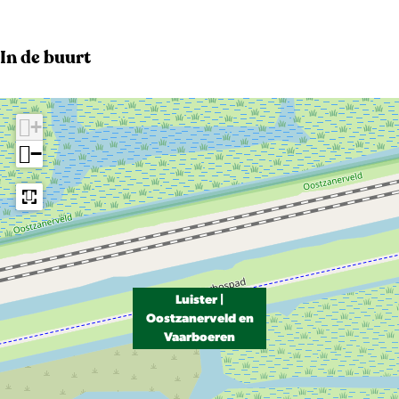
b
e
e
In de buurt
l
d
+
i
−
n
g
U
i
t
z
Luister |
Oostzanerveld en
i
Vaarboeren
c
h