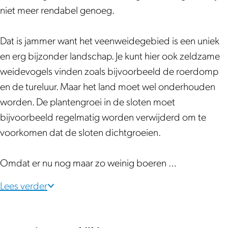
o
t
niet meer rendabel genoeg.
s
z
t
a
Dat is jammer want het veenweidegebied is een uniek
z
n
en erg bijzonder landschap. Je kunt hier ook zeldzame
a
e
weidevogels vinden zoals bijvoorbeeld de roerdomp
n
r
en de tureluur. Maar het land moet wel onderhouden
e
v
worden. De plantengroei in de sloten moet
r
e
bijvoorbeeld regelmatig worden verwijderd om te
v
l
voorkomen dat de sloten dichtgroeien.
e
d
l
e
Omdat er nu nog maar zo weinig boeren …
d
n
e
V
Lees verder
n
a
V
a