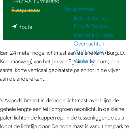
1442 AX
Purmerend
e
Plan je bezoek
n
Plan je route
Bereikbaarheid
a
Eten & Drinken
n
a
Route
Inspiratie & Blogs
a
r
Overnachten
a
L
VVV Locaties
r
i
Een 24 meter hoge lichtmast aan de ene kant (Burg. D.
Winkelen
L
c
Kooimanweg) van het Jan van Egmond Lyceum; een
i
h
aantal korte verticaal geplaatste palen tot in de vijver
c
t
aan de andere kant.
h
l
t
i
’s Avonds brandt in de hoge lichtmast over bijna de
l
j
gehele lengte een fel lichtgroen neonlicht. In de kleine
i
n
palen lichten de koppen op. In de tussenliggende aula
j
-
loopt de lichtlijn door. De hoge mast is vanuit het park te