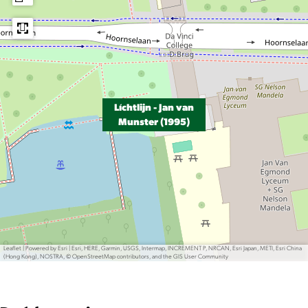
Lichtlijn - Jan van
Munster (1995)
Leaflet
|
Powered by Esri | Esri, HERE, Garmin, USGS, Intermap, INCREMENT P, NRCAN, Esri Japan, METI, Esri China
(Hong Kong), NOSTRA, © OpenStreetMap contributors, and the GIS User Community