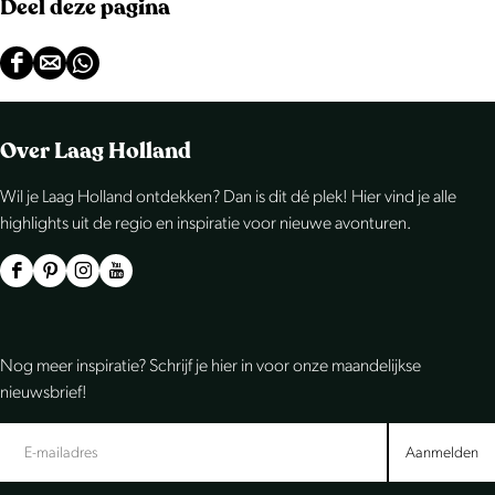
Deel deze pagina
D
D
D
e
e
e
e
e
e
Over Laag Holland
l
l
l
Wil je Laag Holland ontdekken? Dan is dit dé plek! Hier vind je alle
d
d
d
highlights uit de regio en inspiratie voor nieuwe avonturen.
e
e
e
z
z
z
F
P
I
Y
e
e
e
a
i
n
o
p
p
p
c
n
s
u
Nog meer inspiratie? Schrijf je hier in voor onze maandelijkse
a
a
a
e
t
t
T
nieuwsbrief!
g
g
g
b
e
a
u
i
i
i
o
r
g
b
Aanmelden
n
n
n
o
e
r
e