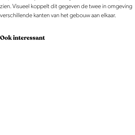
n
J
zien. Visueel koppelt dit gegeven de twee in omgeving
-
a
verschillende kanten van het gebouw aan elkaar.
J
n
a
v
Ook interessant
n
a
v
n
a
M
n
u
M
n
u
s
n
t
s
e
t
r
e
(
r
1