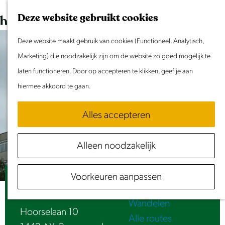
Dit weekend
G
K
Z
Deze website gebruikt cookies
Evenement aanmelden
a
a
o
M
n
Deze website maakt gebruik van cookies (Functioneel, Analytisch,
a
e
e
Doen & Beleven
a
Marketing) die noodzakelijk zijn om de website zo goed mogelijk te
r
k
n
Zomer in Laag Holland
a
laten functioneren. Door op accepteren te klikken, geef je aan
t
e
u
Met kinderen
r
hiermee akkoord te gaan.
n
Cultuur & Erfgoed
d
Samen eropuit
Alles accepteren
e
Rust & Stilte
h
Activiteiten
Alleen noodzakelijk
o
Routes
m
Fietsen
Voorkeuren aanpassen
e
Lichtlijn - Jan van Munster (1995)
Varen
p
Wandelen
a
Hoorselaan 10
Alle routes
g