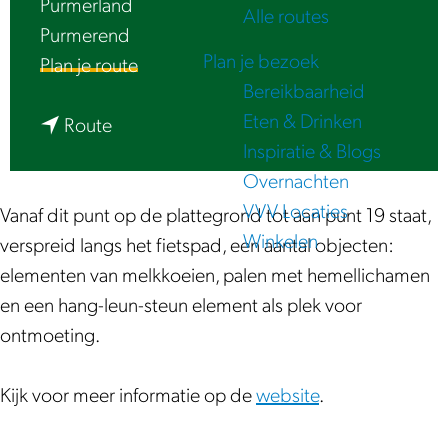
Purmerland
Alle routes
e
Purmerend
Plan je bezoek
n
Plan je route
Bereikbaarheid
a
Eten & Drinken
n
a
Route
Inspiratie & Blogs
a
r
Overnachten
a
S
VVV Locaties
r
p
Vanaf dit punt op de plattegrond tot aan punt 19 staat,
Winkelen
S
e
verspreid langs het fietspad, een aantal objecten:
p
e
elementen van melkkoeien, palen met hemellichamen
e
l
en een hang-leun-steun element als plek voor
e
r
ontmoeting.
l
o
r
u
Kijk voor meer informatie op de
website
.
o
t