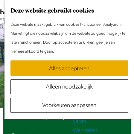
Morgen
G
K
Z
Deze website gebruikt cookies
Dit weekend
a
a
o
M
Evenement aanmelden
Deze website maakt gebruik van cookies (Functioneel, Analytisch,
n
a
e
e
Marketing) die noodzakelijk zijn om de website zo goed mogelijk te
a
r
k
n
Doen & Beleven
laten functioneren. Door op accepteren te klikken, geef je aan
a
t
e
u
Zomer in Laag Holland
hiermee akkoord te gaan.
r
n
Met kinderen
d
Cultuur & Erfgoed
Alles accepteren
e
Samen eropuit
h
Rust & Stilte
Alleen noodzakelijk
o
Activiteiten
m
Routes
Voorkeuren aanpassen
e
Speelroute De Melkweg - Sybolt
Fietsen
p
Meindertsma (2003)
Varen
a
Wandelen
g