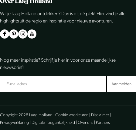
Over Laag Holland
l
l
l
Wil je Laag Holland ontdekken? Dan is dit dé plek! Hier vind je alle
d
d
d
highlights uit de regio en inspiratie voor nieuwe avonturen.
e
e
e
z
z
z
F
P
I
Y
e
e
e
a
i
n
o
p
p
p
c
n
s
u
Nog meer inspiratie? Schrijf je hier in voor onze maandelijkse
a
a
a
e
t
t
T
nieuwsbrief!
g
g
g
b
e
a
u
i
i
i
o
r
g
b
Aanmelden
n
n
n
o
e
r
e
a
a
a
k
s
a
L
o
o
o
L
t
m
a
Copyright 2026 Laag Holland |
Cookie voorkeuren
|
Disclaimer
|
p
p
p
a
L
L
a
Privacyverklaring
|
Digitale Toegankelijkheid
|
Over ons
|
Partners
F
e
W
a
a
a
g
a
-
h