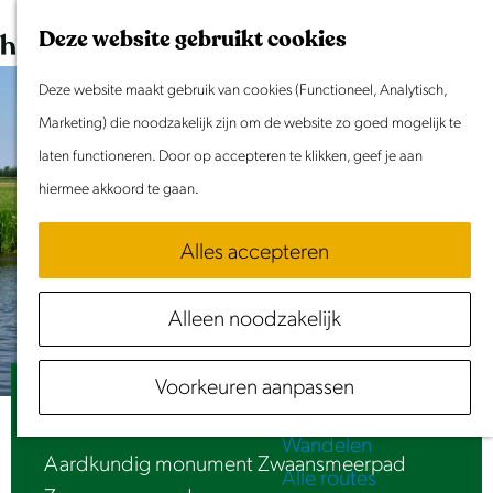
Dit weekend
G
K
Z
Deze website gebruikt cookies
Evenement aanmelden
a
a
o
M
n
Deze website maakt gebruik van cookies (Functioneel, Analytisch,
a
e
e
Doen & Beleven
a
Marketing) die noodzakelijk zijn om de website zo goed mogelijk te
r
k
n
Zomer in Laag Holland
a
laten functioneren. Door op accepteren te klikken, geef je aan
t
e
u
Met kinderen
r
hiermee akkoord te gaan.
n
Cultuur & Erfgoed
d
Samen eropuit
Alles accepteren
e
Rust & Stilte
h
Activiteiten
Alleen noodzakelijk
o
Routes
m
Fietsen
Voorkeuren aanpassen
e
Aardkundig monument Zwaansmeerpad
Varen
p
Wandelen
a
Aardkundig monument Zwaansmeerpad
Alle routes
g