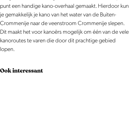
d
g
punt een handige kano-overhaal gemaakt. Hierdoor kun
i
m
je gemakkelijk je kano van het water van de Buiten-
g
o
Crommenije naar de veenstroom Crommenije slepen.
m
n
Dit maakt het voor kanoërs mogelijk om één van de vele
o
u
kanoroutes te varen die door dit prachtige gebied
n
m
lopen.
u
e
m
n
Ook interessant
e
t
n
Z
t
w
Z
a
w
a
a
n
a
s