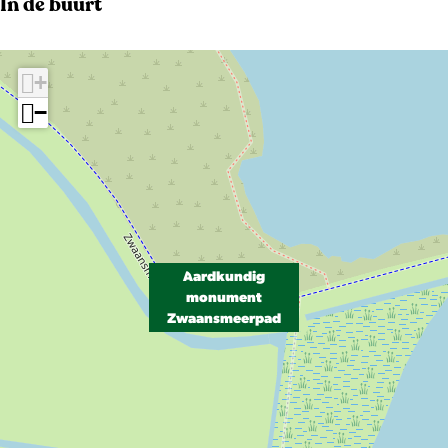
In de buurt
+
−
Aardkundig
monument
Zwaansmeerpad