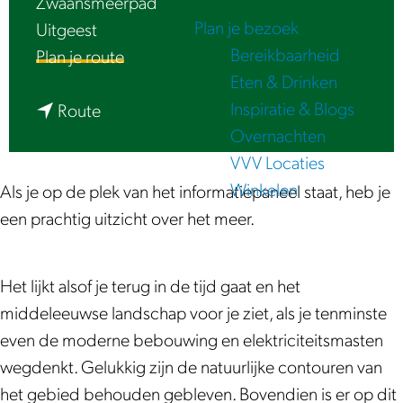
Zwaansmeerpad
e
Plan je bezoek
Uitgeest
Bereikbaarheid
n
Plan je route
Eten & Drinken
a
Inspiratie & Blogs
n
a
Route
Overnachten
a
r
VVV Locaties
a
A
Winkelen
r
a
Als je op de plek van het informatiepaneel staat, heb je
A
r
een prachtig uitzicht over het meer.
a
d
r
k
Het lijkt alsof je terug in de tijd gaat en het
d
u
middeleeuwse landschap voor je ziet, als je tenminste
k
n
even de moderne bebouwing en elektriciteitsmasten
u
d
wegdenkt. Gelukkig zijn de natuurlijke contouren van
n
i
het gebied behouden gebleven. Bovendien is er op dit