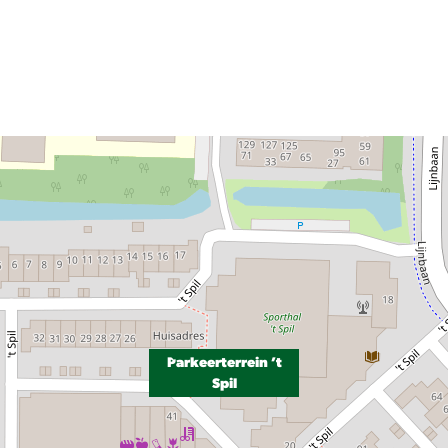
Parkeerterrein ’t
Spil