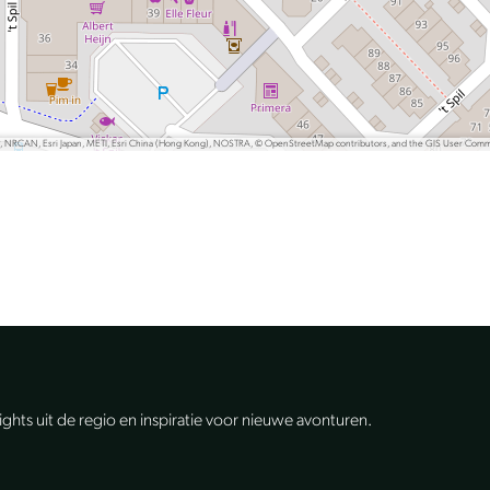
P, NRCAN, Esri Japan, METI, Esri China (Hong Kong), NOSTRA, © OpenStreetMap contributors, and the GIS User Com
lights uit de regio en inspiratie voor nieuwe avonturen.