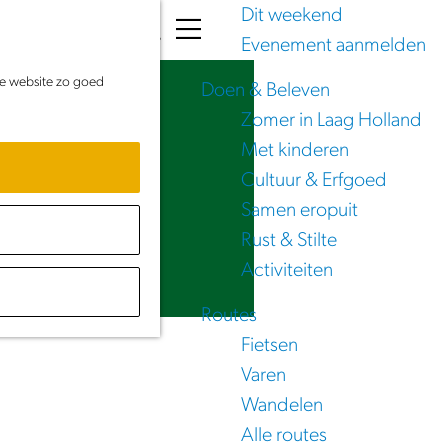
Dit weekend
K
Z
Evenement aanmelden
a
o
M
de website zo goed
a
e
e
Doen & Beleven
r
k
n
Zomer in Laag Holland
t
e
u
Met kinderen
n
Cultuur & Erfgoed
Samen eropuit
Rust & Stilte
Activiteiten
Routes
Fietsen
Varen
Wandelen
Alle routes