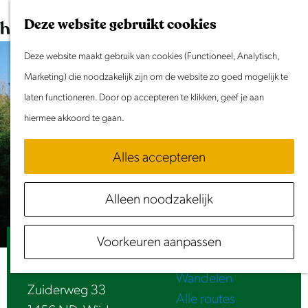
Dit weekend
G
K
Z
Deze website gebruikt cookies
Evenement aanmelden
a
a
o
M
n
Deze website maakt gebruik van cookies (Functioneel, Analytisch,
a
e
e
Doen & Beleven
a
Marketing) die noodzakelijk zijn om de website zo goed mogelijk te
r
k
n
Zomer in Laag Holland
a
laten functioneren. Door op accepteren te klikken, geef je aan
t
e
u
Met kinderen
r
hiermee akkoord te gaan.
n
Cultuur & Erfgoed
d
Samen eropuit
Alles accepteren
e
Rust & Stilte
h
Activiteiten
Alleen noodzakelijk
o
Routes
m
Fietsen
Voorkeuren aanpassen
e
Bed & Breakfast Marialin
Varen
p
Wandelen
a
Zuiderweg 33
Alle routes
g