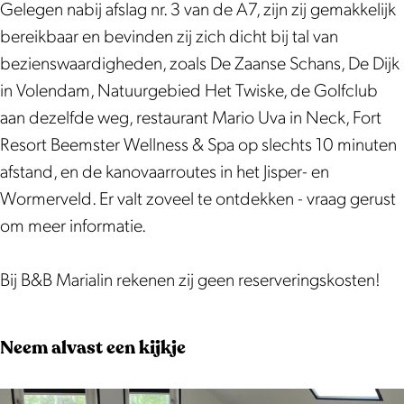
k
a
k
a
e
a
Gelegen nabij afslag nr. 3 van de A7, zijn zij gemakkelijk
B
s
f
k
a
s
bereikbaar en bevinden zij zich dicht bij tal van
e
t
a
f
k
t
bezienswaardigheden, zoals De Zaanse Schans, De Dijk
d
M
s
a
f
M
in Volendam, Natuurgebied Het Twiske, de Golfclub
&
a
t
s
a
a
aan dezelfde weg, restaurant Mario Uva in Neck, Fort
B
r
M
t
s
r
Resort Beemster Wellness & Spa op slechts 10 minuten
r
i
a
M
t
i
afstand, en de kanovaarroutes in het Jisper- en
e
a
r
a
M
a
Wormerveld. Er valt zoveel te ontdekken - vraag gerust
a
l
i
r
a
l
om meer informatie.
k
i
a
i
r
i
f
n
l
a
i
n
Bij B&B Marialin rekenen zij geen reserveringskosten!
a
i
l
a
s
n
i
l
Neem alvast een kijkje
t
n
i
M
n