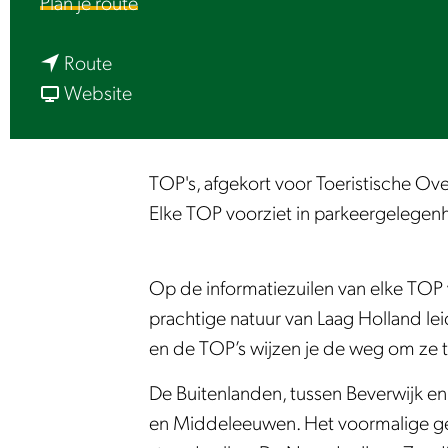
n
Plan je route
e
a
n
a
Route
a
v
r
Website
a
a
T
r
n
O
T
T
P
TOP's, afgekort voor Toeristische Ov
O
O
D
Elke TOP voorziet in parkeergelegenhe
P
P
e
D
D
B
Op de informatiezuilen van elke TOP v
e
e
u
prachtige natuur van Laag Holland le
B
B
i
en de TOP’s wijzen je de weg om ze t
u
u
t
i
i
e
De Buitenlanden, tussen Beverwijk en
t
t
n
en Middeleeuwen. Het voormalige geti