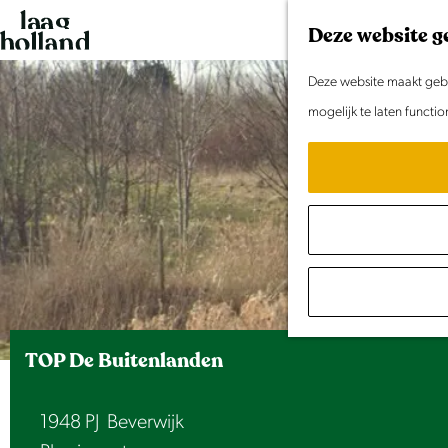
G
Deze website g
a
n
Deze website maakt gebru
a
mogelijk te laten functi
a
r
d
e
h
o
m
e
TOP De Buitenlanden
p
a
1948 PJ
Beverwijk
g