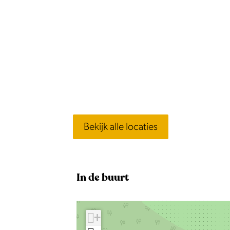
Bekijk alle locaties
In de buurt
+