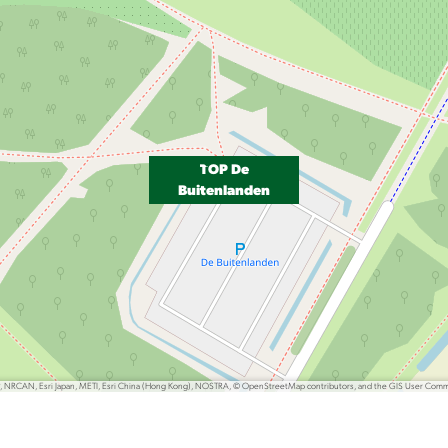
TOP De
Buitenlanden
P, NRCAN, Esri Japan, METI, Esri China (Hong Kong), NOSTRA, © OpenStreetMap contributors, and the GIS User Com