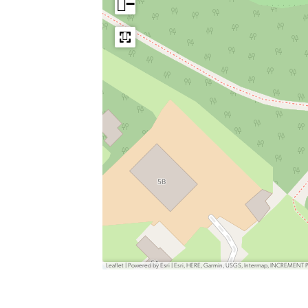
−
Leaflet
|
Powered by Esri | Esri, HERE, Garmin, USGS, Intermap, INCREMENT 