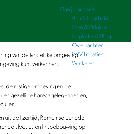
Plan je bezoek
Bereikbaarheid
Eten & Drinken
Inspiratie & Blogs
Overnachten
VVV Locaties
nning van de landelijke omgeving.
Winkelen
 omgeving kunt verkennen.
jes, de rustige omgeving en de
ten en gezellige horecagelegenheden,
zuilen.
 uit de IJzertijd, Romeinse periode
erende slootjes en lintbebouwing op