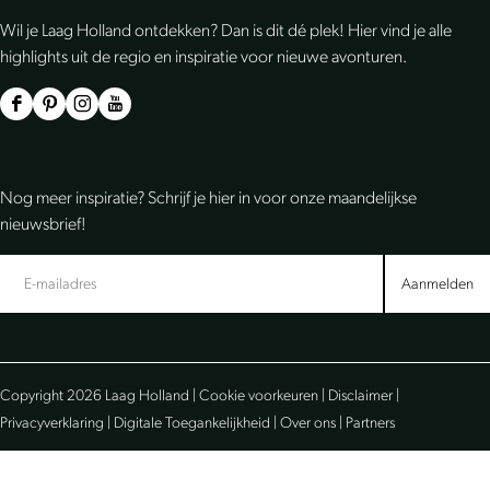
l
l
l
Wil je Laag Holland ontdekken? Dan is dit dé plek! Hier vind je alle
d
d
d
highlights uit de regio en inspiratie voor nieuwe avonturen.
e
e
e
z
z
z
F
P
I
Y
e
e
e
a
i
n
o
p
p
p
c
n
s
u
Nog meer inspiratie? Schrijf je hier in voor onze maandelijkse
a
a
a
e
t
t
T
nieuwsbrief!
g
g
g
b
e
a
u
i
i
i
o
r
g
b
Aanmelden
n
n
n
o
e
r
e
a
a
a
k
s
a
L
o
o
o
L
t
m
a
Copyright 2026 Laag Holland |
Cookie voorkeuren
|
Disclaimer
|
p
p
p
a
L
L
a
Privacyverklaring
|
Digitale Toegankelijkheid
|
Over ons
|
Partners
F
e
W
a
a
a
g
a
-
h
g
a
a
H