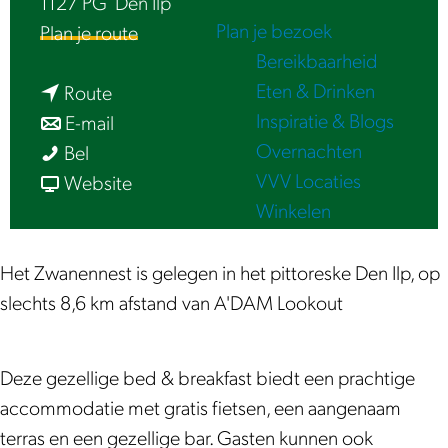
1127 PG
Den Ilp
e
Plan je bezoek
n
Plan je route
Bereikbaarheid
a
Eten & Drinken
n
a
Route
Inspiratie & Blogs
a
n
r
E-mail
Overnachten
B
a
a
B
Bel
VVV Locaties
&
r
a
v
&
Website
Winkelen
B
B
r
a
B
H
&
B
n
H
e
B
&
B
e
Het Zwanennest is gelegen in het pittoreske Den Ilp, op
t
H
B
&
t
slechts 8,6 km afstand van A'DAM Lookout
Z
e
H
B
Z
w
t
e
H
w
Deze gezellige bed & breakfast biedt een prachtige
a
Z
t
e
a
accommodatie met gratis fietsen, een aangenaam
n
w
Z
t
n
terras en een gezellige bar. Gasten kunnen ook