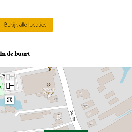
Bekijk alle locaties
In de buurt
+
−