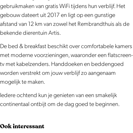
e
a
w
Z
e
gebruikmaken van gratis WiFi tijdens hun verblijf. Het
n
n
a
w
n
gebouw dateert uit 2017 en ligt op een gunstige
n
e
n
a
n
afstand van 12 km van zowel het Rembrandthuis als de
e
n
e
n
e
bekende dierentuin Artis.
s
n
n
e
s
t
e
n
n
t
De bed & breakfast beschikt over comfortabele kamers
s
e
n
met moderne voorzieningen, waaronder een flatscreen-
t
s
e
tv met kabelzenders. Handdoeken en beddengoed
t
s
worden verstrekt om jouw verblijf zo aangenaam
t
mogelijk te maken.
Iedere ochtend kun je genieten van een smakelijk
continentaal ontbijt om de dag goed te beginnen.
Ook interessant