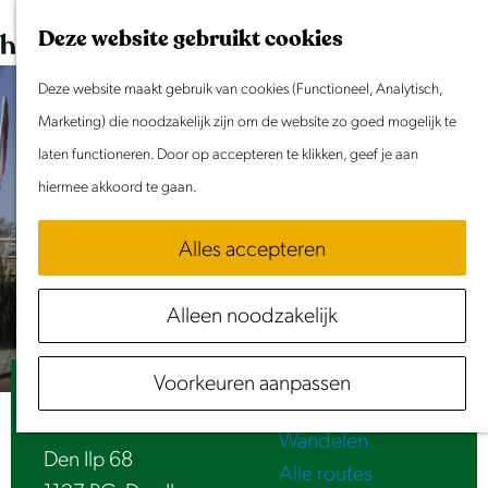
Dit weekend
G
K
Z
Deze website gebruikt cookies
Evenement aanmelden
a
a
o
M
n
Deze website maakt gebruik van cookies (Functioneel, Analytisch,
a
e
e
Doen & Beleven
a
Marketing) die noodzakelijk zijn om de website zo goed mogelijk te
r
k
n
Zomer in Laag Holland
a
laten functioneren. Door op accepteren te klikken, geef je aan
t
e
u
Met kinderen
r
hiermee akkoord te gaan.
n
Cultuur & Erfgoed
d
Samen eropuit
Alles accepteren
e
Rust & Stilte
h
Activiteiten
Alleen noodzakelijk
o
Routes
m
Fietsen
Voorkeuren aanpassen
e
B&B Het Zwanennest
Varen
p
Wandelen
a
Den Ilp 68
Alle routes
g