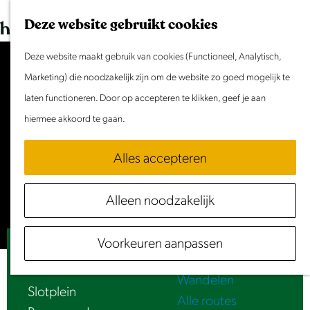
Dit weekend
G
K
Z
Deze website gebruikt cookies
Evenement aanmelden
a
a
o
M
n
Deze website maakt gebruik van cookies (Functioneel, Analytisch,
a
e
e
Doen & Beleven
a
Marketing) die noodzakelijk zijn om de website zo goed mogelijk te
r
k
n
Zomer in Laag Holland
a
laten functioneren. Door op accepteren te klikken, geef je aan
t
e
u
Met kinderen
Accepteer cookies om deze
r
hiermee akkoord te gaan.
n
Cultuur & Erfgoed
content te zien.
d
Samen eropuit
Alles accepteren
e
Rust & Stilte
Stel je cookie voorkeuren in
h
Activiteiten
Alleen noodzakelijk
o
Routes
m
Fietsen
Voorkeuren aanpassen
e
Luister | Kippenmarkt
Varen
p
Wandelen
a
Slotplein
Alle routes
g