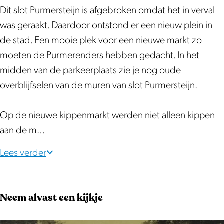
K
p
Dit slot Purmersteijn is afgebroken omdat het in verval
i
p
was geraakt. Daardoor ontstond er een nieuw plein in
p
e
de stad. Een mooie plek voor een nieuwe markt zo
p
n
moeten de Purmerenders hebben gedacht. In het
e
m
midden van de parkeerplaats zie je nog oude
n
a
overblijfselen van de muren van slot Purmersteijn.
m
r
a
k
Op de nieuwe kippenmarkt werden niet alleen kippen
r
t
aan de m…
k
t
Lees verder
Neem alvast een kijkje