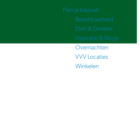
Plan je bezoek
Bereikbaarheid
Eten & Drinken
Inspiratie & Blogs
Overnachten
VVV Locaties
Winkelen