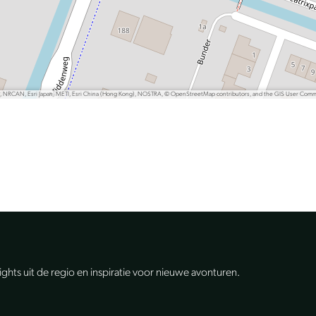
P, NRCAN, Esri Japan, METI, Esri China (Hong Kong), NOSTRA, © OpenStreetMap contributors, and the GIS User Com
lights uit de regio en inspiratie voor nieuwe avonturen.