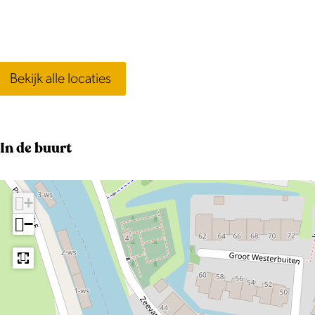
Bekijk alle locaties
In de buurt
+
−