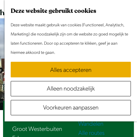
Dit weekend
G
K
Z
Deze website gebruikt cookies
Evenement aanmelden
a
a
o
M
n
Deze website maakt gebruik van cookies (Functioneel, Analytisch,
a
e
e
Doen & Beleven
a
Marketing) die noodzakelijk zijn om de website zo goed mogelijk te
r
k
n
Zomer in Laag Holland
a
laten functioneren. Door op accepteren te klikken, geef je aan
t
e
u
Met kinderen
r
hiermee akkoord te gaan.
n
Cultuur & Erfgoed
d
Samen eropuit
Alles accepteren
e
Rust & Stilte
h
Activiteiten
Alleen noodzakelijk
o
Routes
m
Fietsen
Voorkeuren aanpassen
e
Jan Koningbrug
Varen
p
Wandelen
a
Groot Westerbuiten
Alle routes
g