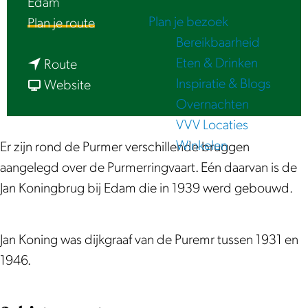
Edam
e
Plan je bezoek
n
Plan je route
Bereikbaarheid
a
Eten & Drinken
n
a
Route
Inspiratie & Blogs
a
v
r
Website
Overnachten
a
a
J
VVV Locaties
r
n
a
Winkelen
J
J
n
Er zijn rond de Purmer verschillende bruggen
a
a
K
aangelegd over de Purmerringvaart. Eén daarvan is de
n
n
o
Jan Koningbrug bij Edam die in 1939 werd gebouwd.
K
K
n
o
o
i
Jan Koning was dijkgraaf van de Puremr tussen 1931 en
n
n
n
1946.
i
i
g
n
n
b