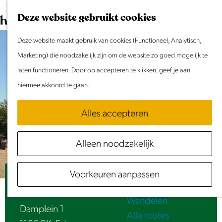
Dit weekend
G
K
Z
Deze website gebruikt cookies
Evenement aanmelden
a
a
o
M
n
Deze website maakt gebruik van cookies (Functioneel, Analytisch,
a
e
e
Doen & Beleven
a
Marketing) die noodzakelijk zijn om de website zo goed mogelijk te
r
k
n
Zomer in Laag Holland
a
laten functioneren. Door op accepteren te klikken, geef je aan
t
e
u
Met kinderen
r
hiermee akkoord te gaan.
n
Cultuur & Erfgoed
d
Samen eropuit
Alles accepteren
e
Rust & Stilte
h
Activiteiten
Alleen noodzakelijk
o
Routes
m
Fietsen
Voorkeuren aanpassen
e
Voormalig Raadhuis
Varen
p
Wandelen
a
Damplein 1
Alle routes
g