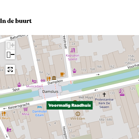
b
e
e
In de buurt
l
d
+
i
−
n
g
a
f
9
a
Voormalig Raadhuis
f
c
2