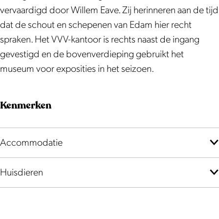
g
a
vervaardigd door Willem Eave. Zij herinneren aan de tijd
R
a
dat de schout en schepenen van Edam hier recht
a
d
spraken. Het VVV-kantoor is rechts naast de ingang
a
h
gevestigd en de bovenverdieping gebruikt het
d
u
museum voor exposities in het seizoen.
h
i
u
s
Kenmerken
i
s
Accommodatie
Huisdieren