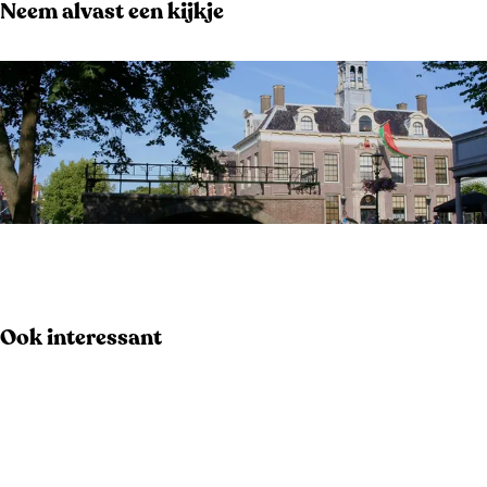
Neem alvast een kijkje
O
p
e
Ook interessant
n
p
o
p