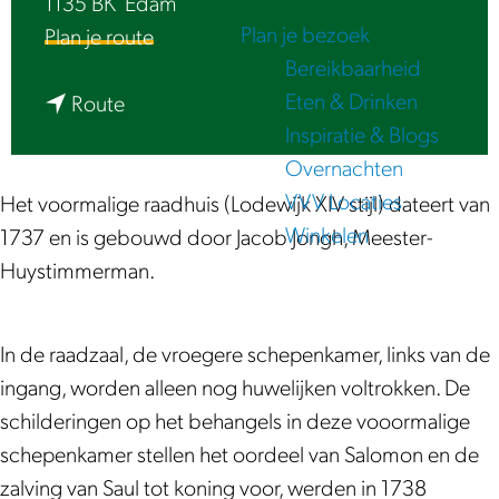
1135 BK
Edam
e
Plan je bezoek
n
Plan je route
Bereikbaarheid
a
Eten & Drinken
n
a
Route
Inspiratie & Blogs
a
r
Overnachten
a
V
VVV Locaties
r
o
Het voormalige raadhuis (Lodewijk XIV stijl) dateert van
Winkelen
V
o
1737 en is gebouwd door Jacob Jongh, Meester-
o
r
Huystimmerman.
o
m
r
a
In de raadzaal, de vroegere schepenkamer, links van de
m
l
ingang, worden alleen nog huwelijken voltrokken. De
a
i
schilderingen op het behangels in deze vooormalige
l
g
schepenkamer stellen het oordeel van Salomon en de
i
R
zalving van Saul tot koning voor, werden in 1738