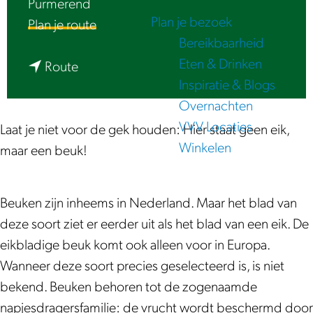
Purmerend
e
Plan je bezoek
n
Plan je route
Bereikbaarheid
a
Eten & Drinken
n
a
Route
Inspiratie & Blogs
a
r
Overnachten
a
E
VVV Locaties
r
i
Laat je niet voor de gek houden: Hier staat geen eik,
Winkelen
E
k
maar een beuk!
i
b
k
l
Beuken zijn inheems in Nederland. Maar het blad van
b
a
deze soort ziet er eerder uit als het blad van een eik. De
l
d
eikbladige beuk komt ook alleen voor in Europa.
a
i
Wanneer deze soort precies geselecteerd is, is niet
d
g
bekend. Beuken behoren tot de zogenaamde
i
e
napjesdragersfamilie: de vrucht wordt beschermd door