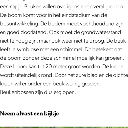
g
B
een napje. Beuken willen overigens niet overal groeien.
e
e
De boom komt voor in het eindstadium van de
B
u
bosontwikkeling. De bodem moet vochthoudend zijn
e
k
en goed doorlatend. Ook moet de grondwaterstand
u
|
niet te hoog zijn, maar ook weer niet te droog. De beuk
k
F
leeft in symbiose met een schimmel. Dit betekent dat
|
a
de boom zonder deze schimmel moeilijk kan groeien.
F
g
Deze boom kan tot 20 meter groot worden. De kroon
a
u
wordt uiteindelijk rond. Door het zure blad en de dichte
g
s
kroon wil er onder een beuk weinig groeien.
u
s
Beukenbossen zijn dus erg open.
s
y
s
l
Neem alvast een kijkje
y
v
l
a