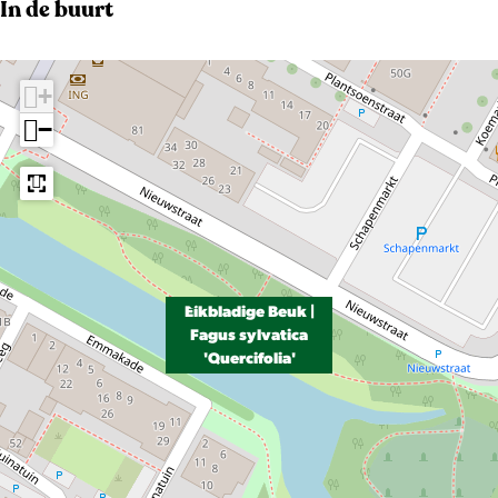
e
In de buurt
l
d
+
i
−
n
g
E
i
k
b
Eikbladige Beuk |
l
Fagus sylvatica
'Quercifolia'
a
d
i
g