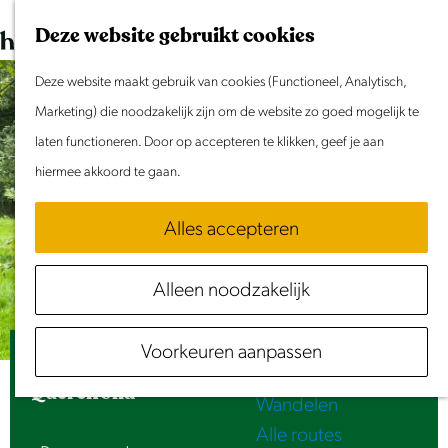
Dit weekend
G
K
Z
Deze website gebruikt cookies
Evenement aanmelden
a
a
o
M
n
Deze website maakt gebruik van cookies (Functioneel, Analytisch,
a
e
e
Doen & Beleven
a
Marketing) die noodzakelijk zijn om de website zo goed mogelijk te
r
k
n
Zomer in Laag Holland
a
laten functioneren. Door op accepteren te klikken, geef je aan
t
e
u
Met kinderen
r
hiermee akkoord te gaan.
n
Cultuur & Erfgoed
d
Samen eropuit
Alles accepteren
e
Rust & Stilte
h
Activiteiten
Alleen noodzakelijk
o
Routes
m
Fietsen
Voorkeuren aanpassen
e
Eikbladige Beuk | Fagus sylvatica
Varen
p
'Quercifolia'
Wandelen
a
Alle routes
g