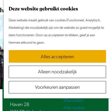
Dit weekend
G
K
Z
Deze website gebruikt cookies
Evenement aanmelden
a
a
o
M
n
Deze website maakt gebruik van cookies (Functioneel, Analytisch,
a
e
e
Doen & Beleven
a
Marketing) die noodzakelijk zijn om de website zo goed mogelijk te
r
k
n
Zomer in Laag Holland
a
laten functioneren. Door op accepteren te klikken, geef je aan
t
e
u
Met kinderen
r
hiermee akkoord te gaan.
n
Cultuur & Erfgoed
d
Samen eropuit
Alles accepteren
e
Rust & Stilte
h
Activiteiten
Alleen noodzakelijk
o
Routes
m
Fietsen
Voorkeuren aanpassen
e
Hollandse Markt
Varen
p
Wandelen
a
Haven 28
Alle routes
g