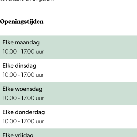
k
a
e
s
d
a
H
r
M
e
s
r
o
k
a
M
e
k
Openingstijden
l
t
r
a
M
t
l
k
r
a
Elke maandag
a
t
k
r
10.00 - 17.00 uur
n
t
k
d
Elke dinsdag
t
s
10.00 - 17.00 uur
e
Elke woensdag
M
10.00 - 17.00 uur
a
r
Elke donderdag
k
10.00 - 17.00 uur
t
Elke vrijdag