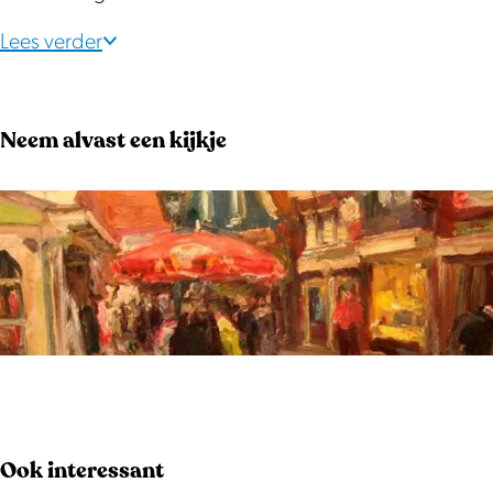
Lees verder
Neem alvast een kijkje
O
p
e
Ook interessant