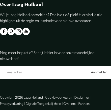
e
e
e
Over Laag Holland
l
l
l
Wil je Laag Holland ontdekken? Dan is dit dé plek! Hier vind je alle
d
d
d
highlights uit de regio en inspiratie voor nieuwe avonturen.
e
e
e
z
z
z
F
P
I
Y
e
e
e
a
i
n
o
p
p
p
c
n
s
u
Nog meer inspiratie? Schrijf je hier in voor onze maandelijkse
a
a
a
e
t
t
T
nieuwsbrief!
g
g
g
b
e
a
u
i
i
i
o
r
g
b
Aanmelden
n
n
n
o
e
r
e
a
a
a
k
s
a
L
o
o
o
L
t
m
a
Copyright 2026 Laag Holland |
Cookie voorkeuren
|
Disclaimer
|
p
p
p
a
L
L
a
Privacyverklaring
|
Digitale Toegankelijkheid
|
Over ons
|
Partners
F
e
W
a
a
a
g