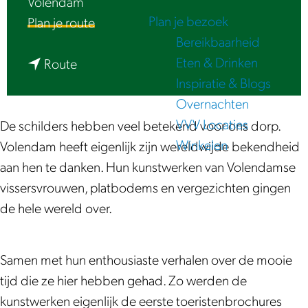
Volendam
e
Plan je bezoek
n
Plan je route
Bereikbaarheid
a
Eten & Drinken
n
a
Route
Inspiratie & Blogs
a
r
Overnachten
a
L
VVV Locaties
r
u
De schilders hebben veel betekend voor ons dorp.
Winkelen
L
i
Volendam heeft eigenlijk zijn wereldwijde bekendheid
u
s
aan hen te danken. Hun kunstwerken van Volendamse
i
t
vissersvrouwen, platbodems en vergezichten gingen
s
e
de hele wereld over.
t
r
e
|
Samen met hun enthousiaste verhalen over de mooie
r
T
tijd die ze hier hebben gehad. Zo werden de
|
o
kunstwerken eigenlijk de eerste toeristenbrochures