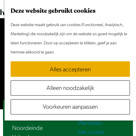
Dit weekend
G
K
Z
Deze website gebruikt cookies
Evenement aanmelden
a
a
o
M
n
Deze website maakt gebruik van cookies (Functioneel, Analytisch,
a
e
e
Doen & Beleven
a
Marketing) die noodzakelijk zijn om de website zo goed mogelijk te
r
k
n
Zomer in Laag Holland
a
laten functioneren. Door op accepteren te klikken, geef je aan
t
e
u
Met kinderen
Accepteer cookies om deze
r
hiermee akkoord te gaan.
n
Cultuur & Erfgoed
content te zien.
d
Samen eropuit
Alles accepteren
e
Rust & Stilte
Stel je cookie voorkeuren in
h
Activiteiten
Alleen noodzakelijk
o
Routes
m
Fietsen
Voorkeuren aanpassen
e
Luister | Toerisme
Varen
p
Wandelen
a
Noordeinde
Alle routes
g