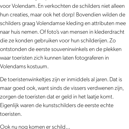
T
e
voor Volendam. En verkochten de schilders niet alleen
o
r
hun creaties, maar ook het dorp! Bovendien wilden de
e
i
schilders graag Volendamse kleding en attributen mee
r
s
naar huis nemen. Of foto’s van mensen in klederdracht
i
m
die ze konden gebruiken voor hun schilderijen. Zo
s
e
ontstonden de eerste souvenirwinkels en de plekken
m
waar toeristen zich kunnen laten fotograferen in
e
Volendams kostuum.
De toeristenwinkeltjes zijn er inmiddels al jaren. Dat is
maar goed ook, want sinds de vissers verdwenen zijn,
zorgen de toeristen dat er geld in het laatje komt.
Eigenlijk waren de kunstschilders de eerste echte
toeristen.
Ook nu nog komen er schild…