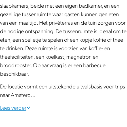
r
t
s
m
r
slaapkamers, beide met een eigen badkamer, en een
O
e
t
s
O
gezellige tussenruimte waar gasten kunnen genieten
a
r
e
t
a
van een maaltijd. Het privéterras en de tuin zorgen voor
s
O
r
e
s
de nodige ontspanning. De tussenruimte is ideaal om te
e
a
O
r
e
eten, een spelletje te spelen of een kopje koffie of thee
s
a
O
te drinken. Deze ruimte is voorzien van koffie- en
e
s
a
theefaciliteiten, een koelkast, magnetron en
e
s
broodrooster. Op aanvraag is er een barbecue
e
beschikbaar.
De locatie vormt een uitstekende uitvalsbasis voor trips
naar Amsterd…
Lees verder