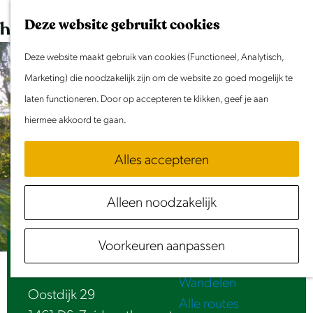
Dit weekend
G
K
Z
Deze website gebruikt cookies
Evenement aanmelden
a
a
o
M
n
Deze website maakt gebruik van cookies (Functioneel, Analytisch,
a
e
e
Doen & Beleven
a
Marketing) die noodzakelijk zijn om de website zo goed mogelijk te
r
k
n
Zomer in Laag Holland
a
laten functioneren. Door op accepteren te klikken, geef je aan
t
e
u
Met kinderen
r
hiermee akkoord te gaan.
n
Cultuur & Erfgoed
d
Samen eropuit
Alles accepteren
e
Rust & Stilte
h
Activiteiten
Alleen noodzakelijk
o
Routes
m
Fietsen
Voorkeuren aanpassen
e
B&B Beemster Oase
Varen
p
Wandelen
a
Oostdijk 29
Alle routes
g