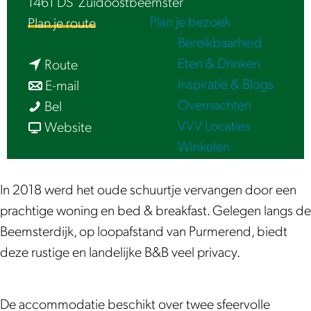
1461 DS
Zuidoostbeemster
e
Plan je bezoek
n
Plan je route
Bereikbaarheid
a
Eten & Drinken
n
a
Route
Inspiratie & Blogs
a
n
r
E-mail
Overnachten
B
a
a
B
Bel
VVV Locaties
&
r
a
v
&
Website
Winkelen
B
B
r
a
B
B
&
B
n
B
e
B
&
B
e
In 2018 werd het oude schuurtje vervangen door een
e
B
B
&
e
prachtige woning en bed & breakfast. Gelegen langs de
m
e
B
B
m
Beemsterdijk, op loopafstand van Purmerend, biedt
s
e
e
B
s
deze rustige en landelijke B&B veel privacy.
t
m
e
e
t
e
s
m
e
e
De accommodatie beschikt over twee sfeervolle