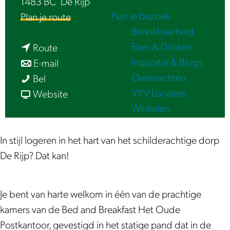
1483 BC
De Rijp
e
Plan je bezoek
n
Plan je route
Bereikbaarheid
a
Eten & Drinken
n
a
Route
Inspiratie & Blogs
a
n
r
E-mail
Overnachten
B
a
a
B
Bel
VVV Locaties
&
r
a
v
&
Website
Winkelen
B
B
r
a
B
H
&
B
n
H
e
B
&
B
e
In stijl logeren in het hart van het schilderachtige dorp
t
H
B
&
t
De Rijp? Dat kan!
O
e
H
B
O
u
t
e
H
u
Je bent van harte welkom in één van de prachtige
d
O
t
e
d
kamers van de Bed and Breakfast Het Oude
e
u
O
t
e
Postkantoor, gevestigd in het statige pand dat in de