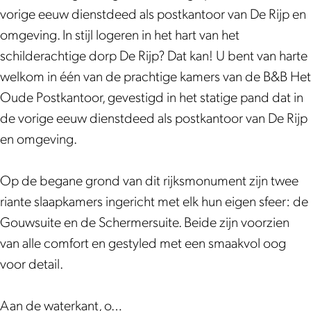
P
d
u
O
P
vorige eeuw dienstdeed als postkantoor van De Rijp en
o
e
d
u
o
omgeving. In stijl logeren in het hart van het
s
P
e
d
s
schilderachtige dorp De Rijp? Dat kan! U bent van harte
t
o
P
e
t
welkom in één van de prachtige kamers van de B&B Het
k
s
o
P
k
Oude Postkantoor, gevestigd in het statige pand dat in
a
t
s
o
a
de vorige eeuw dienstdeed als postkantoor van De Rijp
n
k
t
s
n
en omgeving.
t
a
k
t
t
o
n
a
k
o
Op de begane grond van dit rijksmonument zijn twee
o
t
n
a
o
riante slaapkamers ingericht met elk hun eigen sfeer: de
r
o
t
n
r
Gouwsuite en de Schermersuite. Beide zijn voorzien
|
o
o
t
|
van alle comfort en gestyled met een smaakvol oog
D
r
o
o
D
voor detail.
e
|
r
o
e
R
D
|
r
R
Aan de waterkant, o…