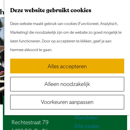
Dit weekend
G
K
Z
Deze website gebruikt cookies
Evenement aanmelden
a
a
o
M
n
Deze website maakt gebruik van cookies (Functioneel, Analytisch,
a
e
e
Doen & Beleven
a
Marketing) die noodzakelijk zijn om de website zo goed mogelijk te
r
k
n
Zomer in Laag Holland
a
laten functioneren. Door op accepteren te klikken, geef je aan
t
e
u
Met kinderen
r
hiermee akkoord te gaan.
n
Cultuur & Erfgoed
d
Samen eropuit
Alles accepteren
e
Rust & Stilte
h
Activiteiten
Alleen noodzakelijk
o
Routes
m
Fietsen
Voorkeuren aanpassen
e
B&B Het Oude Postkantoor | De Rijp
Varen
p
Wandelen
a
Rechtestraat 79
Alle routes
g