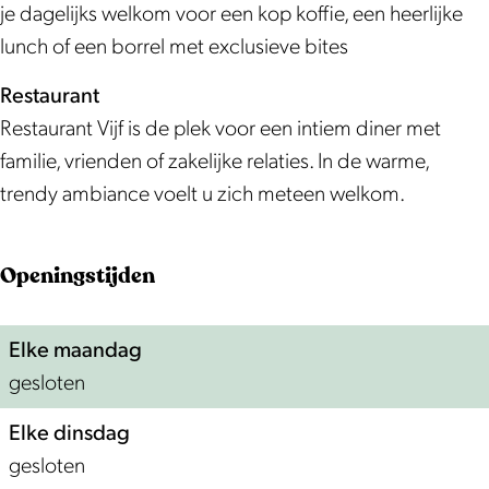
t
f
i
V
'
f
je dagelijks welkom voor een kop koffie, een heerlijke
a
'
j
i
V
'
lunch of een borrel met exclusieve bites
u
f
j
i
Restaurant
r
'
f
j
Restaurant Vijf is de plek voor een intiem diner met
a
'
f
familie, vrienden of zakelijke relaties. In de warme,
n
'
trendy ambiance voelt u zich meteen welkom.
t
'
V
Openingstijden
i
j
Elke maandag
f
gesloten
'
Elke dinsdag
gesloten