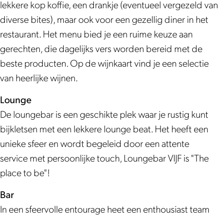
k
-
a
B
-
-
lekkere kop koffie, een drankje (eventueel vergezeld van
L
R
r
a
B
R
diverse bites), maar ook voor een gezellig diner in het
o
e
-
r
a
e
restaurant. Het menu bied je een ruime keuze aan
u
s
R
-
r
s
gerechten, die dagelijks vers worden bereid met de
n
t
e
R
-
t
beste producten. Op de wijnkaart vind je een selectie
g
a
s
e
R
a
van heerlijke wijnen.
e
u
t
s
e
u
Lounge
-
r
a
t
s
r
De loungebar is een geschikte plek waar je rustig kunt
B
a
u
a
t
a
bijkletsen met een lekkere lounge beat. Het heeft een
a
n
r
u
a
n
unieke sfeer en wordt begeleid door een attente
r
t
a
r
u
t
service met persoonlijke touch, Loungebar VIJF is "The
-
'
n
a
r
'
place to be"!
R
V
t
n
a
V
e
i
'
t
n
i
Bar
s
j
V
'
t
j
In een sfeervolle entourage heet een enthousiast team