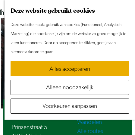
Dit weekend
G
K
Z
Deze website gebruikt cookies
Evenement aanmelden
a
a
o
M
n
Deze website maakt gebruik van cookies (Functioneel, Analytisch,
a
e
e
Doen & Beleven
a
Marketing) die noodzakelijk zijn om de website zo goed mogelijk te
r
k
n
Zomer in Laag Holland
a
laten functioneren. Door op accepteren te klikken, geef je aan
t
e
u
Met kinderen
r
hiermee akkoord te gaan.
n
Cultuur & Erfgoed
d
Samen eropuit
Alles accepteren
e
Rust & Stilte
h
Activiteiten
Alleen noodzakelijk
o
Routes
m
Fietsen
Voorkeuren aanpassen
e
Lounge-Bar-Restaurant 'Vijf'
Varen
p
Wandelen
a
Prinsenstraat 5
Alle routes
g