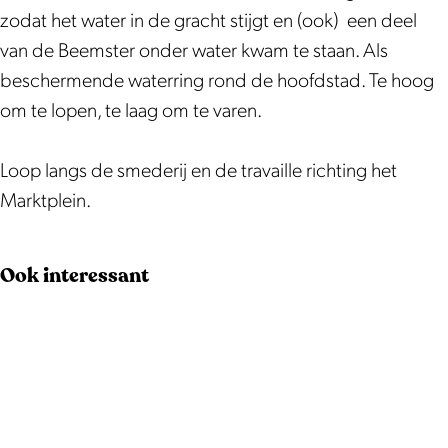
e
D
zodat het water in de gracht stijgt en (ook) een deel
|
o
van de Beemster onder water kwam te staan. Als
D
r
beschermende waterring rond de hoofdstad. Te hoog
o
p
om te lopen, te laag om te varen.
r
s
p
w
Loop langs de smederij en de travaille richting het
s
a
Marktplein.
w
n
a
d
Ook interessant
n
e
d
l
e
i
l
n
i
g
n