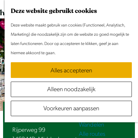
Dit weekend
G
K
Z
Deze website gebruikt cookies
Evenement aanmelden
a
a
o
M
n
Deze website maakt gebruik van cookies (Functioneel, Analytisch,
a
e
e
Doen & Beleven
a
Marketing) die noodzakelijk zijn om de website zo goed mogelijk te
r
k
n
Zomer in Laag Holland
a
laten functioneren. Door op accepteren te klikken, geef je aan
t
e
u
Met kinderen
r
hiermee akkoord te gaan.
n
Cultuur & Erfgoed
d
Samen eropuit
Alles accepteren
e
Rust & Stilte
h
Activiteiten
Alleen noodzakelijk
o
Routes
m
Fietsen
Voorkeuren aanpassen
e
Inundatie | Dorpswandeling
Varen
p
Wandelen
a
Rijperweg 99
Alle routes
g