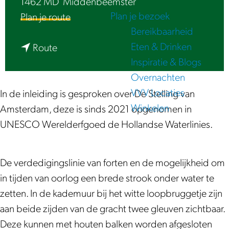
1462 MD
Middenbeemster
e
Plan je bezoek
n
Plan je route
Bereikbaarheid
a
Eten & Drinken
n
a
Route
Inspiratie & Blogs
a
r
Overnachten
a
I
VVV Locaties
r
n
In de inleiding is gesproken over De Stelling van
Winkelen
I
u
Amsterdam, deze is sinds 2021 opgenomen in
n
n
UNESCO Werelderfgoed de Hollandse Waterlinies.
u
d
n
a
De verdedigingslinie van forten en de mogelijkheid om
d
t
in tijden van oorlog een brede strook onder water te
a
i
zetten. In de kademuur bij het witte loopbruggetje zijn
t
e
aan beide zijden van de gracht twee gleuven zichtbaar.
i
|
Deze kunnen met houten balken worden afgesloten