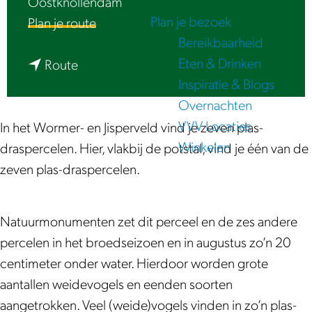
Oostknollendam
e
Plan je bezoek
n
Plan je route
Bereikbaarheid
a
Eten & Drinken
n
a
Route
Inspiratie & Blogs
a
r
Overnachten
a
V
VVV Locaties
r
o
In het Wormer- en Jisperveld vind je zeven plas-
Winkelen
V
g
draspercelen. Hier, vlakbij de potstal, vind je één van de
o
e
zeven plas-draspercelen.
g
l
e
r
Natuurmonumenten zet dit perceel en de zes andere
l
i
percelen in het broedseizoen en in augustus zo’n 20
r
j
centimeter onder water. Hierdoor worden grote
i
k
aantallen weidevogels en eenden soorten
j
p
aangetrokken. Veel (weide)vogels vinden in zo’n plas-