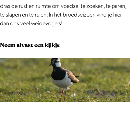
k
l
dras de rust en ruimte om voedsel te zoeken, te paren,
p
a
te slapen en te ruien. In het broedseizoen vind je hier
l
s
dan ook veel weidevogels!
a
-
s
d
Neem alvast een kijkje
-
r
d
a
r
s
a
g
s
e
g
b
e
i
b
e
O
i
d
p
e
e