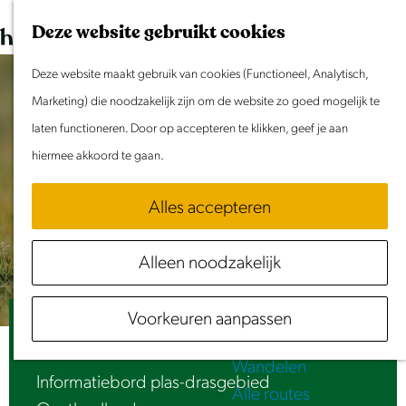
Dit weekend
G
K
Z
Deze website gebruikt cookies
Evenement aanmelden
a
a
o
M
n
Deze website maakt gebruik van cookies (Functioneel, Analytisch,
a
e
e
Doen & Beleven
a
Marketing) die noodzakelijk zijn om de website zo goed mogelijk te
r
k
n
Zomer in Laag Holland
a
laten functioneren. Door op accepteren te klikken, geef je aan
t
e
u
Met kinderen
r
hiermee akkoord te gaan.
n
Cultuur & Erfgoed
d
Samen eropuit
Alles accepteren
e
Rust & Stilte
h
Activiteiten
Alleen noodzakelijk
o
Routes
m
Fietsen
Voorkeuren aanpassen
e
Vogelrijk plas-drasgebied
Varen
p
Wandelen
a
Informatiebord plas-drasgebied
Alle routes
g