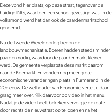
P
a
Deze vond hier plaats, op deze straat, tegenover de
a
r
huidige ING, waar toen een school gevestigd was. In de
a
d
volksmond werd het dan ook de paardenmarktschool
r
e
genoemd.
d
n
e
m
Na de Tweede Wereldoorlog begon de
n
a
landbouwmechanisatie. Boeren hadden steeds minder
m
r
paarden nodig, waardoor de paardenmarkt kleiner
a
k
werd. De gemeente verplaatste deze markt daarom
r
t
naar de Koemarkt. En vonden nog meer grote
k
economische veranderingen plaats in Purmerend in de
t
20e eeuw. De wethouder van Economie, vertelt u daar
graag meer over. Klik daarvoor op video in het menu.
Nadat je de video heeft bekeken vervolg je de route
door rechts de nieuwstraat op te lopen en na het