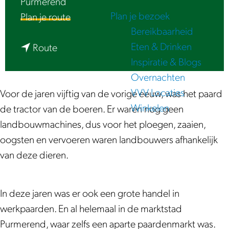
Purmerend
e
Plan je bezoek
n
Plan je route
Bereikbaarheid
a
Eten & Drinken
n
a
Route
Inspiratie & Blogs
a
r
Overnachten
a
L
VVV Locaties
r
u
Voor de jaren vijftig van de vorige eeuw, was het paard
Winkelen
L
i
de tractor van de boeren. Er waren nog geen
u
s
landbouwmachines, dus voor het ploegen, zaaien,
i
t
oogsten en vervoeren waren landbouwers afhankelijk
s
e
van deze dieren.
t
r
e
|
In deze jaren was er ook een grote handel in
r
P
werkpaarden. En al helemaal in de marktstad
|
a
Purmerend, waar zelfs een aparte paardenmarkt was.