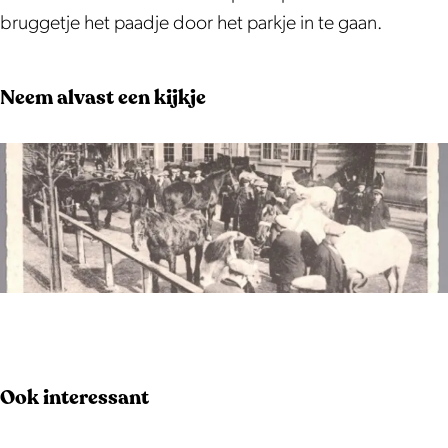
bruggetje het paadje door het parkje in te gaan.
Neem alvast een kijkje
O
p
e
Ook interessant
n