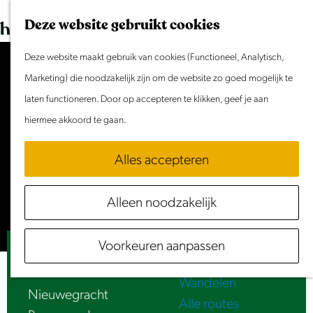
Dit weekend
G
K
Z
Deze website gebruikt cookies
Evenement aanmelden
a
a
o
M
n
Deze website maakt gebruik van cookies (Functioneel, Analytisch,
a
e
e
Doen & Beleven
a
Marketing) die noodzakelijk zijn om de website zo goed mogelijk te
r
k
n
Zomer in Laag Holland
a
laten functioneren. Door op accepteren te klikken, geef je aan
t
e
u
Met kinderen
Accepteer cookies om deze
r
hiermee akkoord te gaan.
n
Cultuur & Erfgoed
content te zien.
d
Samen eropuit
Alles accepteren
e
Rust & Stilte
Stel je cookie voorkeuren in
h
Activiteiten
Alleen noodzakelijk
o
Routes
m
Fietsen
Voorkeuren aanpassen
e
Luister | Paardenmarkt
Varen
p
Wandelen
a
Nieuwegracht
Alle routes
g