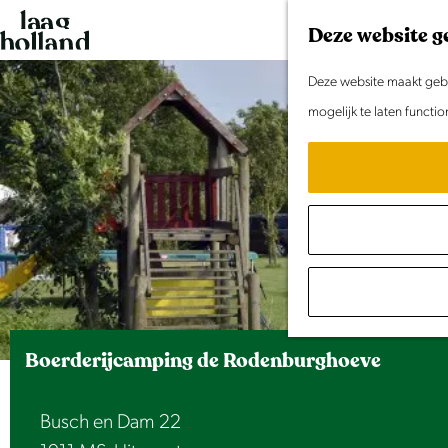
G
Deze website g
a
n
Deze website maakt gebru
a
mogelijk te laten functi
a
r
d
e
h
o
m
e
Boerderijcamping de Rodenburghoeve
p
a
Busch en Dam 22
g