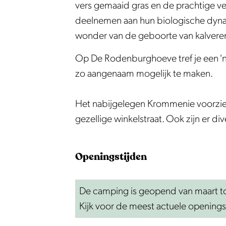
k
a
j
i
r
a
vers gemaaid gras en de prachtige ve
B
m
c
j
i
m
deelnemen aan hun biologische dynami
o
p
a
c
j
p
wonder van de geboorte van kalveren
e
i
m
a
c
i
Op De Rodenburghoeve tref je een 'no
r
n
p
m
a
n
zo aangenaam mogelijk te maken.
d
g
i
p
m
g
e
d
n
i
p
d
Het nabijgelegen Krommenie voorzie
r
e
g
n
i
e
gezellige winkelstraat. Ook zijn er 
i
R
d
g
n
R
j
o
e
d
g
o
c
d
R
e
d
d
Openingstijden
a
e
o
R
e
e
m
n
d
o
R
n
De camping is geopend van maart to
p
b
e
d
o
b
Kijk voor de meest actuele openings
i
u
n
e
d
u