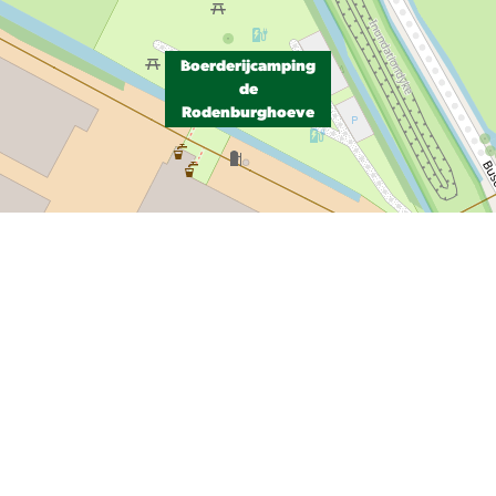
Boerderijcamping
de
Rodenburghoeve
P, NRCAN, Esri Japan, METI, Esri China (Hong Kong), NOSTRA, © OpenStreetMap contributors, and the GIS User Com