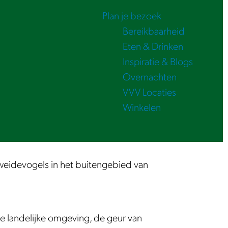
Plan je bezoek
Bereikbaarheid
Eten & Drinken
Inspiratie & Blogs
Overnachten
VVV Locaties
Winkelen
weidevogels in het buitengebied van
e landelijke omgeving, de geur van