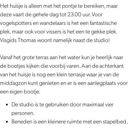
e
u
o
W
e
Het huisje is alleen met het pontje te bereiken, maar
0
d
u
o
0
deze vaart de gehele dag tot 23.00 uur. Voor
7
e
d
u
7
vogelspotters en wandelaars is het een fantastische
0
e
d
plek, maar ook voor vissers is het een te gekke plek.
7
0
e
Visgids Thomas woont namelijk naast de studio!
7
0
7
Vanaf het grote terras aan het water kun je heerlijk naar
de bootjes kijken die voorbij varen. Aan de achterkant
van het huisje is nog een klein terrasje waar je van de
middagzon kunt genieten en er is een aanlegplaats voor
een eigen bootje.
De studio is te gebruiken door maximaal vier
personen.
Beneden is een kleinere ruimte met een stapelbed.