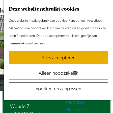
Dit weekend
G
K
Z
Deze website gebruikt cookies
Evenement aanmelden
a
a
o
M
n
Deze website maakt gebruik van cookies (Functioneel, Analytisch,
a
e
e
Doen & Beleven
a
Marketing) die noodzakelijk zijn om de website zo goed mogelijk te
r
k
n
Zomer in Laag Holland
a
laten functioneren. Door op accepteren te klikken, geef je aan
t
e
u
Met kinderen
r
hiermee akkoord te gaan.
n
Cultuur & Erfgoed
d
Samen eropuit
Alles accepteren
e
Rust & Stilte
h
Activiteiten
Alleen noodzakelijk
o
Routes
m
Fietsen
Voorkeuren aanpassen
e
Studio Woude 07
Varen
p
Wandelen
a
Woude 7
Alle routes
g