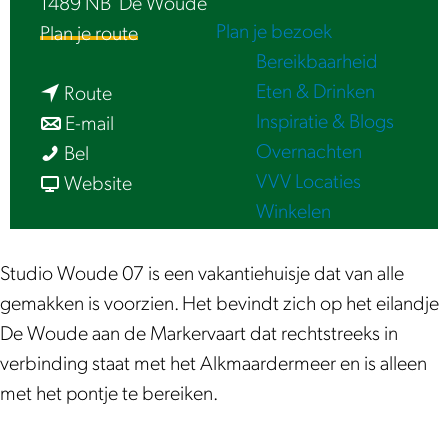
1489 NB
De Woude
e
Plan je bezoek
n
Plan je route
Bereikbaarheid
a
Eten & Drinken
n
a
Route
Inspiratie & Blogs
a
n
r
E-mail
Overnachten
S
a
a
S
Bel
VVV Locaties
t
r
a
v
t
Website
Winkelen
u
S
r
a
u
d
t
S
n
d
i
u
t
S
i
Studio Woude 07 is een vakantiehuisje dat van alle
o
d
u
t
o
gemakken is voorzien. Het bevindt zich op het eilandje
W
i
d
u
W
De Woude aan de Markervaart dat rechtstreeks in
o
o
i
d
o
verbinding staat met het Alkmaardermeer en is alleen
u
W
o
i
u
met het pontje te bereiken.
d
o
W
o
d