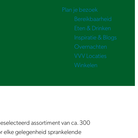
Plan je bezoek
Bereikbaarheid
Eten & Drinken
Inspiratie & Blogs
Overnachten
VVV Locaties
Winkelen
 geselecteerd assortiment van ca. 300
voor elke gelegenheid sprankelende