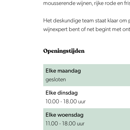
k
a
n
M
s
i
n
mousserende wijnen, rijke rode en fri
W
m
a
a
M
s
a
i
W
n
a
M
Het deskundige team staat klaar om pe
j
i
a
n
a
wijnexpert bent of net begint met o
n
j
a
n
h
n
a
Openingstijden
u
h
i
u
Elke maandag
s
i
gesloten
M
s
a
M
Elke dinsdag
n
a
10.00 - 18.00 uur
a
n
a
Elke woensdag
11.00 - 18.00 uur