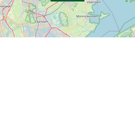
P, NRCAN, Esri Japan, METI, Esri China (Hong Kong), NOSTRA, © OpenStreetMap contributors, and the GIS User Com