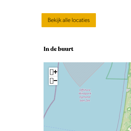
Bekijk alle locaties
In de buurt
+
−