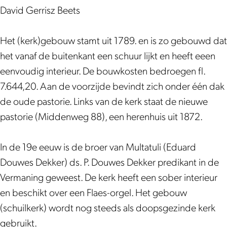
i
d
David Gerrisz Beets
n
e
d
V
Het (kerk)gebouw stamt uit 1789. en is zo gebouwd dat
e
e
het vanaf de buitenkant een schuur lijkt en heeft eeen
V
r
eenvoudig interieur. De bouwkosten bedroegen fl.
e
m
7.644,20. Aan de voorzijde bevindt zich onder één dak
r
a
de oude pastorie. Links van de kerk staat de nieuwe
m
n
pastorie (Middenweg 88), een herenhuis uit 1872.
a
i
n
n
In de 19e eeuw is de broer van Multatuli (Eduard
i
g
Douwes Dekker) ds. P. Douwes Dekker predikant in de
n
-
Vermaning geweest. De kerk heeft een sober interieur
g
B
en beschikt over een Flaes-orgel. Het gebouw
-
e
(schuilkerk) wordt nog steeds als doopsgezinde kerk
B
e
gebruikt.