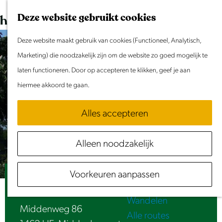
Dit weekend
G
K
Z
Deze website gebruikt cookies
Evenement aanmelden
a
a
o
M
n
Deze website maakt gebruik van cookies (Functioneel, Analytisch,
a
e
e
Doen & Beleven
a
Marketing) die noodzakelijk zijn om de website zo goed mogelijk te
r
k
n
Zomer in Laag Holland
a
laten functioneren. Door op accepteren te klikken, geef je aan
t
e
u
Met kinderen
r
hiermee akkoord te gaan.
n
Cultuur & Erfgoed
d
Samen eropuit
Alles accepteren
e
Rust & Stilte
h
Activiteiten
Alleen noodzakelijk
o
Routes
m
Fietsen
Voorkeuren aanpassen
e
Doopsgezinde Vermaning - Beemster
Varen
p
Wandelen
a
Middenweg 86
Alle routes
g