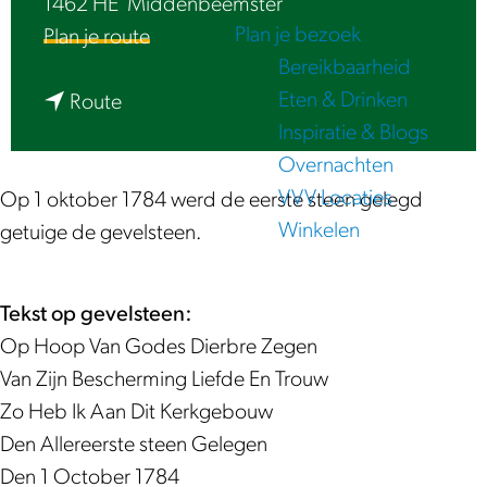
1462 HE
Middenbeemster
e
Plan je bezoek
n
Plan je route
Bereikbaarheid
a
Eten & Drinken
n
a
Route
Inspiratie & Blogs
a
r
Overnachten
a
D
VVV Locaties
r
o
Op 1 oktober 1784 werd de eerste steen gelegd
Winkelen
D
o
getuige de gevelsteen.
o
p
o
s
Tekst op gevelsteen:
p
g
Op Hoop Van Godes Dierbre Zegen
s
e
Van Zijn Bescherming Liefde En Trouw
g
z
Zo Heb Ik Aan Dit Kerkgebouw
e
i
Den Allereerste steen Gelegen
z
n
Den 1 October 1784