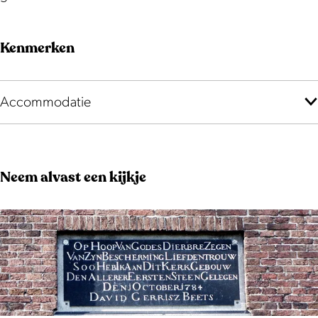
e
m
e
s
Kenmerken
m
t
s
e
t
r
Accommodatie
e
r
Neem alvast een kijkje