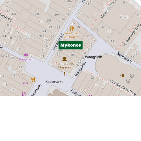
Mykonos
P, NRCAN, Esri Japan, METI, Esri China (Hong Kong), NOSTRA, © OpenStreetMap contributors, and the GIS User Com