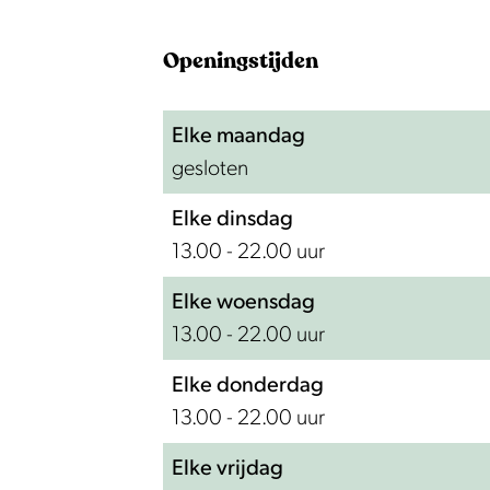
M
m
y
M
Openingstijden
k
y
o
k
Elke maandag
n
o
gesloten
o
n
s
o
Elke dinsdag
s
13.00 - 22.00 uur
Elke woensdag
13.00 - 22.00 uur
Elke donderdag
13.00 - 22.00 uur
Elke vrijdag