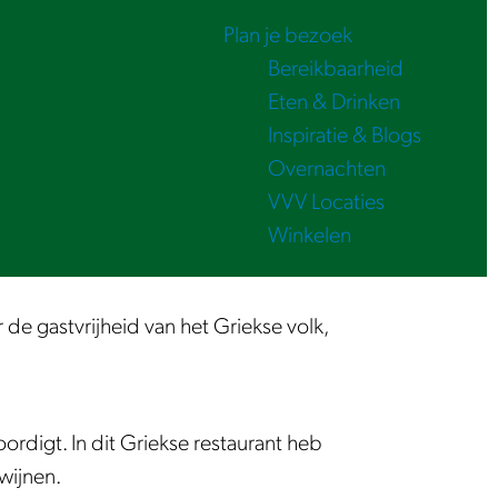
Plan je bezoek
Bereikbaarheid
Eten & Drinken
Inspiratie & Blogs
Overnachten
VVV Locaties
Winkelen
de gastvrijheid van het Griekse volk,
oordigt. In dit Griekse restaurant heb
wijnen.