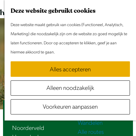
Dit weekend
G
K
Z
Deze website gebruikt cookies
Evenement aanmelden
a
a
o
M
n
Deze website maakt gebruik van cookies (Functioneel, Analytisch,
a
e
e
Doen & Beleven
a
Marketing) die noodzakelijk zijn om de website zo goed mogelijk te
r
k
n
Zomer in Laag Holland
a
laten functioneren. Door op accepteren te klikken, geef je aan
t
e
u
Met kinderen
r
hiermee akkoord te gaan.
n
Cultuur & Erfgoed
d
Samen eropuit
Alles accepteren
e
Rust & Stilte
h
Activiteiten
Alleen noodzakelijk
o
Routes
m
Fietsen
Voorkeuren aanpassen
e
Het Noorderveld
Varen
p
Wandelen
a
Noorderveld
Alle routes
g