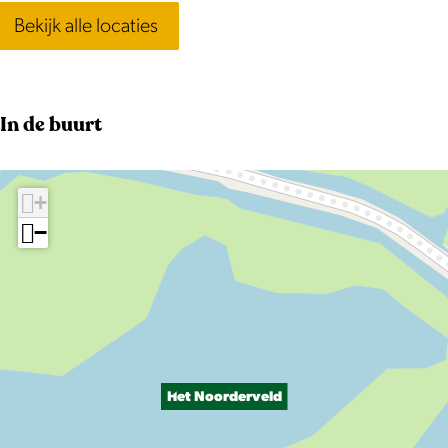
Bekijk alle locaties
In de buurt
+
−
Het Noorderveld