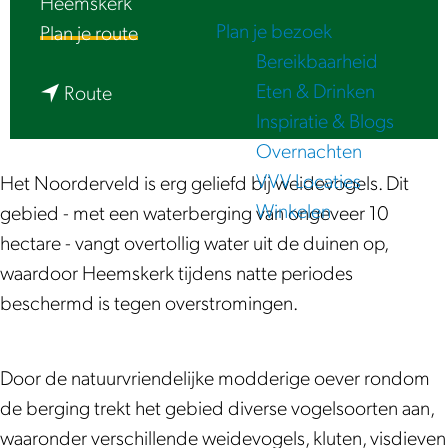
Heemskerk
e
Plan je bezoek
n
Plan je route
Bereikbaarheid
a
Eten & Drinken
n
a
Route
Inspiratie & Blogs
a
r
Overnachten
a
H
VVV Locaties
r
e
Het Noorderveld is erg geliefd bij weidevogels. Dit
Winkelen
H
t
gebied - met een waterberging van ongeveer 10
e
N
hectare - vangt overtollig water uit de duinen op,
t
o
waardoor Heemskerk tijdens natte periodes
N
o
beschermd is tegen overstromingen.
o
r
o
d
Door de natuurvriendelijke modderige oever rondom
r
e
de berging trekt het gebied diverse vogelsoorten aan,
d
r
waaronder verschillende weidevogels, kluten, visdieven