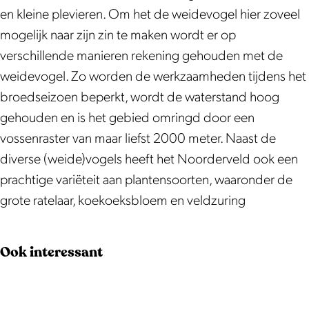
e
v
en kleine plevieren. Om het de weidevogel hier zoveel
r
e
mogelijk naar zijn zin te maken wordt er op
v
l
verschillende manieren rekening gehouden met de
e
d
weidevogel. Zo worden de werkzaamheden tijdens het
l
broedseizoen beperkt, wordt de waterstand hoog
d
gehouden en is het gebied omringd door een
vossenraster van maar liefst 2000 meter. Naast de
diverse (weide)vogels heeft het Noorderveld ook een
prachtige variëteit aan plantensoorten, waaronder de
grote ratelaar, koekoeksbloem en veldzuring
Ook interessant