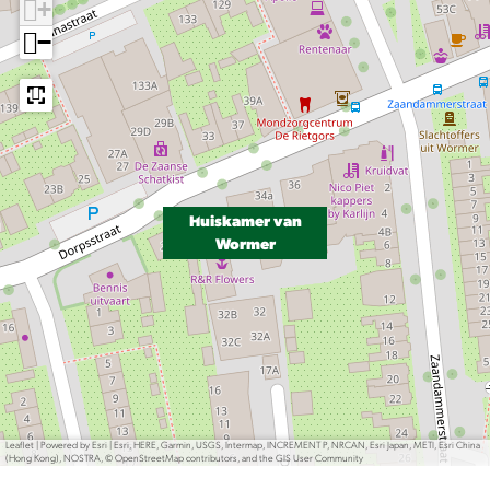
+
−
Huiskamer van
Wormer
Leaflet
|
Powered by Esri | Esri, HERE, Garmin, USGS, Intermap, INCREMENT P, NRCAN, Esri Japan, METI, Esri China
(Hong Kong), NOSTRA, © OpenStreetMap contributors, and the GIS User Community