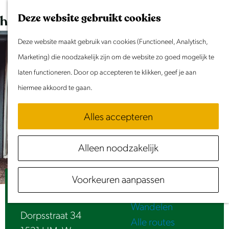
Dit weekend
G
K
Z
Deze website gebruikt cookies
Evenement aanmelden
a
a
o
M
n
Deze website maakt gebruik van cookies (Functioneel, Analytisch,
a
e
e
Doen & Beleven
a
Marketing) die noodzakelijk zijn om de website zo goed mogelijk te
r
k
n
Zomer in Laag Holland
a
laten functioneren. Door op accepteren te klikken, geef je aan
t
e
u
Met kinderen
r
hiermee akkoord te gaan.
n
Cultuur & Erfgoed
d
Samen eropuit
Alles accepteren
e
Rust & Stilte
h
Activiteiten
Alleen noodzakelijk
o
Routes
m
Fietsen
Voorkeuren aanpassen
e
Huiskamer van Wormer
Varen
p
Wandelen
a
Dorpsstraat 34
Alle routes
g