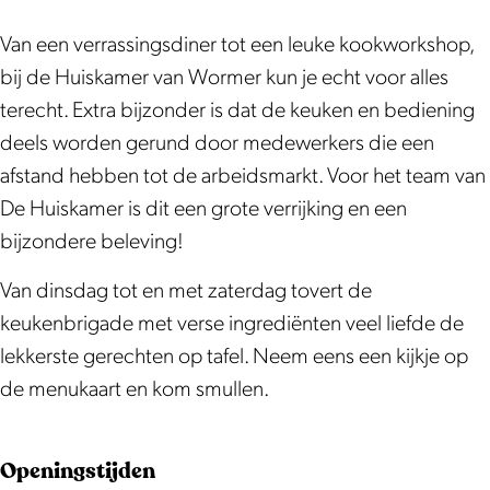
k
a
a
r
e
m
a
H
m
n
v
r
e
n
Van een verrassingsdiner tot een leuke kookworkshop,
u
H
W
a
v
r
W
bij de Huiskamer van Wormer kun je echt voor alles
i
u
o
n
a
v
o
terecht. Extra bijzonder is dat de keuken en bediening
s
i
r
W
n
a
r
deels worden gerund door medewerkers die een
k
s
m
o
W
n
m
afstand hebben tot de arbeidsmarkt. Voor het team van
a
k
e
r
o
W
e
De Huiskamer is dit een grote verrijking en een
m
a
r
m
r
o
r
bijzondere beleving!
e
m
e
m
r
Van dinsdag tot en met zaterdag tovert de
r
e
r
e
m
keukenbrigade met verse ingrediënten veel liefde de
v
r
r
e
lekkerste gerechten op tafel. Neem eens een kijkje op
a
v
r
de menukaart en kom smullen.
n
a
W
n
o
W
Openingstijden