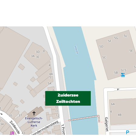
Zuiderzee
Zeiltochten