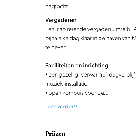
e
e
e
z
e
dagtocht.
i
Z
e
e
i
l
e
Z
e
l
Vergaderen
t
i
e
Z
t
Een inspirerende vergaderruimte bij A
o
l
i
e
o
bijna elke dag klaar in de haven van
c
t
l
i
c
te geven.
h
o
t
l
h
t
c
o
t
t
Faciliteiten en inrichting
e
h
c
o
e
• een gezellig (verwarmd) dagverblijf
n
t
h
c
n
muziek-installatie
e
t
h
• open kombuis voor de…
n
e
t
Lees verder
n
e
n
Prijzen