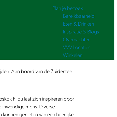
Plan je bezoek
Bereikbaarheid
Eten & Drinken
Inspiratie & Blogs
Overnachten
VVV Locaties
Winkelen
tijden. Aan boord van de Zuiderzee
skok Pilou laat zich inspireren door
de inwendige mens. Diverse
 kunnen genieten van een heerlijke