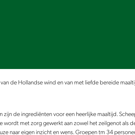
n van de Hollandse wind en van met liefde bereide maal
 zijn de ingrediënten voor een heerlijke maaltijd. Scheep
ee wordt met zorg gewerkt aan zowel het zeilgenot als 
ze naar eigen inzicht en wens. Groepen tm 34 personen