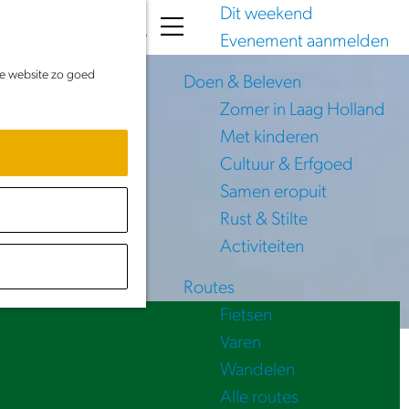
Dit weekend
K
Z
Evenement aanmelden
a
o
M
de website zo goed
a
e
e
Doen & Beleven
r
k
n
Zomer in Laag Holland
t
e
u
Met kinderen
n
Cultuur & Erfgoed
Samen eropuit
Rust & Stilte
Activiteiten
Routes
Fietsen
Varen
Wandelen
Alle routes