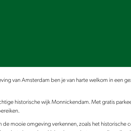
eving van Amsterdam ben je van harte welkom in een gez
achtige historische wijk Monnickendam. Met gratis parke
bereiken.
n de mooie omgeving verkennen, zoals het historische 