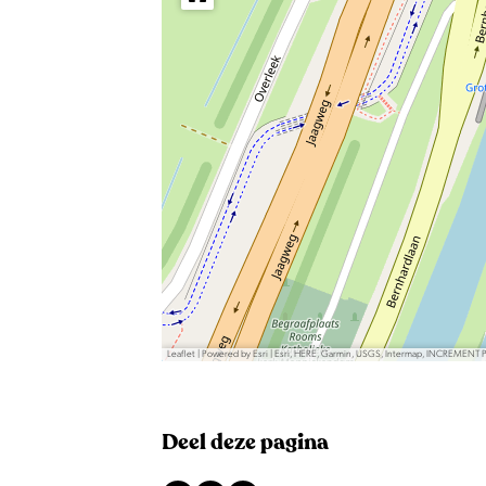
Leaflet
|
Powered by Esri | Esri, HERE, Garmin, USGS, Intermap, INCREMENT 
Deel deze pagina