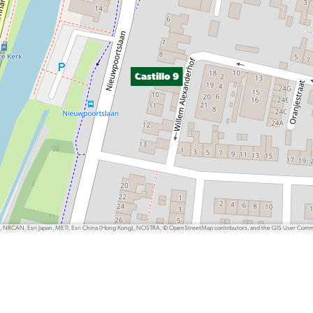
Castillo 9
P, NRCAN, Esri Japan, METI, Esri China (Hong Kong), NOSTRA, © OpenStreetMap contributors, and the GIS User Com