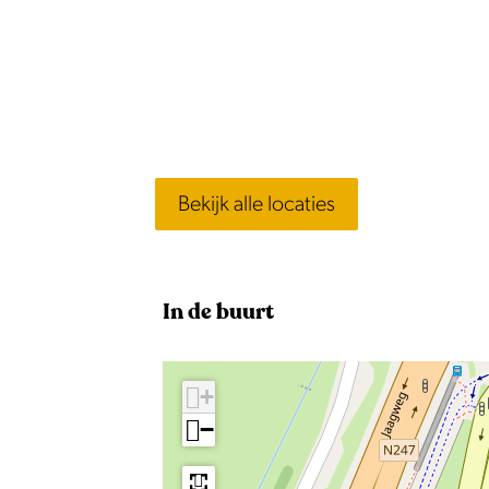
Bekijk alle locaties
In de buurt
+
−