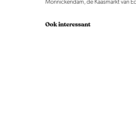
9
o
l
Monnickendam, de Kaasmarkt van Eda
9
o
9
Ook interessant