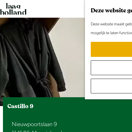
G
Deze website g
a
n
Deze website maakt gebru
a
mogelijk te laten functi
a
r
d
e
h
o
m
e
Castillo 9
p
a
Nieuwpoortslaan 9
g