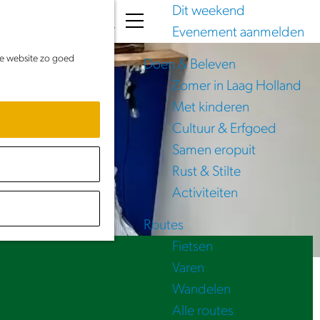
Dit weekend
K
Z
Evenement aanmelden
a
o
M
de website zo goed
a
e
e
Doen & Beleven
r
k
n
Zomer in Laag Holland
t
e
u
Met kinderen
n
Cultuur & Erfgoed
Samen eropuit
Rust & Stilte
Activiteiten
Routes
Fietsen
Varen
Wandelen
Alle routes