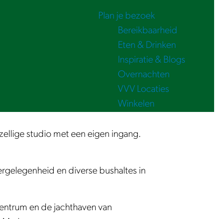
Plan je bezoek
Bereikbaarheid
Eten & Drinken
Inspiratie & Blogs
Overnachten
VVV Locaties
Winkelen
ellige studio met een eigen ingang.
ergelegenheid en diverse bushaltes in
centrum en de jachthaven van