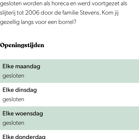
P
D
a
k
l
gesloten worden als horeca en werd voortgezet als
r
e
a
a
D
slijterij tot 2006 door de familie Stevens. Kom jij
o
K
l
a
e
gezellig langs voor een borrel?
e
n
D
l
K
f
i
e
D
n
Openingstijden
l
j
K
e
i
o
p
n
K
j
Elke maandag
k
i
n
p
gesloten
a
j
i
a
p
j
Elke dinsdag
l
p
gesloten
D
e
Elke woensdag
K
gesloten
n
Elke donderdag