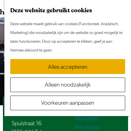
Dit weekend
G
K
Z
Deze website gebruikt cookies
Evenement aanmelden
a
a
o
M
n
Deze website maakt gebruik van cookies (Functioneel, Analytisch,
a
e
e
Doen & Beleven
a
Marketing) die noodzakelijk zijn om de website zo goed mogelijk te
r
k
n
Zomer in Laag Holland
a
laten functioneren. Door op accepteren te klikken, geef je aan
t
e
u
Met kinderen
r
hiermee akkoord te gaan.
n
Cultuur & Erfgoed
d
Samen eropuit
Alles accepteren
e
Rust & Stilte
h
Activiteiten
Alleen noodzakelijk
o
Routes
m
Fietsen
Voorkeuren aanpassen
e
Proeflokaal De Knijp
Varen
p
Wandelen
a
Spuistraat 16
Alle routes
g