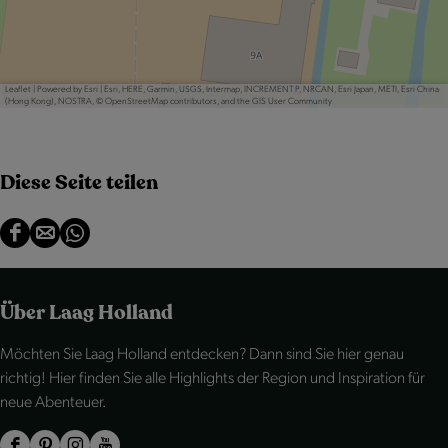
Leaflet
|
Powered by Esri | Esri, HERE, Garmin, USGS, Intermap, INCREMENT P, NRCAN, Esri Japan, METI, Esri China
(Hong Kong), NOSTRA, © OpenStreetMap contributors, and the GIS User Community
Diese Seite teilen
D
D
D
i
i
i
e
e
e
Über Laag Holland
s
s
s
Möchten Sie Laag Holland entdecken? Dann sind Sie hier genau
e
e
e
richtig! Hier finden Sie alle Highlights der Region und Inspiration für
S
S
S
neue Abenteuer.
e
e
e