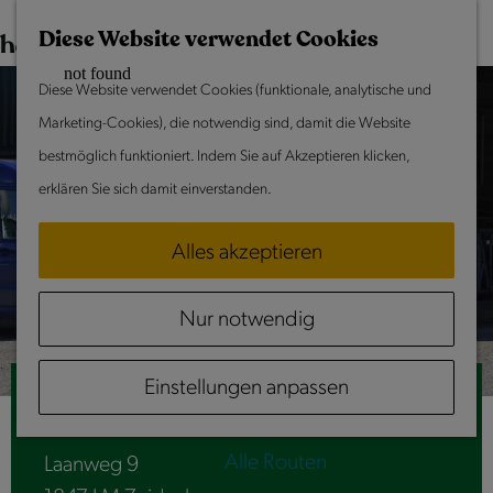
Dieses Wochenende
Z
K
Diese Website verwendet Cookies
u
a
M
Tun & Erleben
Diese Website verwendet Cookies (funktionale, analytische und
r
r
e
Sommer in Laag Holland
Marketing-Cookies), die notwendig sind, damit die Website
H
t
n
Mit Kindern
bestmöglich funktioniert. Indem Sie auf Akzeptieren klicken,
o
e
ü
Kultur & Erbe
erklären Sie sich damit einverstanden.
m
Ausgehen zu zweit
e
Frieden und Ruhe
Alles akzeptieren
p
Aktivitäten
a
Nur notwendig
g
Routen
e
Radfahren
Einstellungen anpassen
g
Hofladen 't Koehotel
Segeln
e
Wandern
h
Alle Routen
Laanweg 9
e