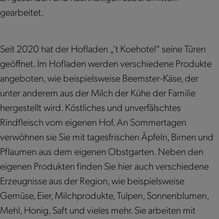
k
a
t
'
e
K
K
gearbeitet.
H
m
K
t
n
o
o
o
H
o
K
'
e
e
f
o
e
o
t
h
h
Seit 2020 hat der Hofladen „’t Koehotel“ seine Türen
l
f
h
e
K
o
o
geöffnet. Im Hofladen werden verschiedene Produkte
a
l
o
h
o
t
t
angeboten, wie beispielsweise Beemster-Käse, der
d
a
t
o
e
e
e
unter anderem aus der Milch der Kühe der Familie
e
d
e
t
h
l
l
hergestellt wird. Köstliches und unverfälschtes
n
e
l
e
o
“
Rindfleisch vom eigenen Hof. An Sommertagen
„
n
l
t
verwöhnen sie Sie mit tagesfrischen Äpfeln, Birnen und
'
„
e
Pflaumen aus dem eigenen Obstgarten. Neben den
t
'
l
eigenen Produkten finden Sie hier auch verschiedene
K
t
Erzeugnisse aus der Region, wie beispielsweise
o
K
Gemüse, Eier, Milchprodukte, Tulpen, Sonnenblumen,
e
o
Mehl, Honig, Saft und vieles mehr. Sie arbeiten mit