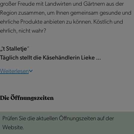
h
e
großer Freude mit Landwirten und Gärtnern aus der
o
h
Region zusammen, um Ihnen gemeinsam gesunde und
t
o
ehrliche Produkte anbieten zu können. Köstlich und
e
t
ehrlich, nicht wahr?
l
e
“
l
„'t Stalletje
“
“
Täglich stellt die Käsehändlerin Lieke …
Weiterlesen
Die Öffnungszeiten
Prüfen Sie die aktuellen Öffnungszeiten auf der
Website.