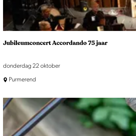
o
e
e
k
n
Jubileumconcert Accordando 75 jaar
a
a
r
J
donderdag 22 oktober
.
u
.
Purmerend
b
.
i
l
e
u
m