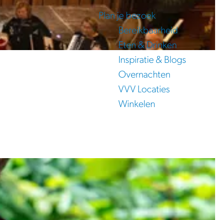
Plan je bezoek
Bereikbaarheid
Eten & Drinken
Inspiratie & Blogs
Overnachten
VVV Locaties
Winkelen