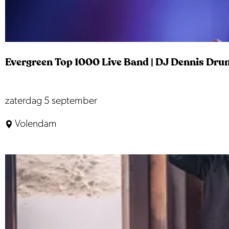
m
a
d
N
Evergreen Top 1000 Live Band | DJ Dennis Dru
e
i
l
E
zaterdag 5 september
Y
v
Volendam
o
e
u
r
n
g
g
r
S
e
e
e
s
n