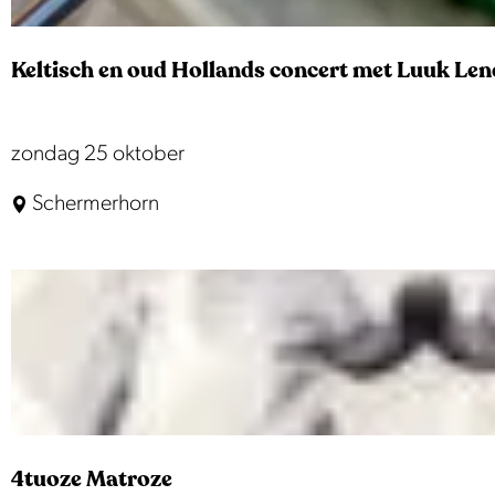
c
o
Keltisch en oud Hollands concert met Luuk Len
n
c
e
K
zondag 25 oktober
r
e
Schermerhorn
t
l
A
t
c
i
c
s
o
c
r
h
d
e
a
n
n
4tuoze Matroze
o