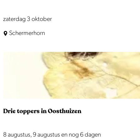
d
u
o
d
4
zaterdag 3 oktober
7
H
t
5
Schermerhorn
o
u
j
l
o
a
l
z
a
a
e
r
n
M
d
a
s
t
c
r
o
Drie toppers in Oosthuizen
o
n
z
c
e
D
8 augustus, 9 augustus en nog 6 dagen
e