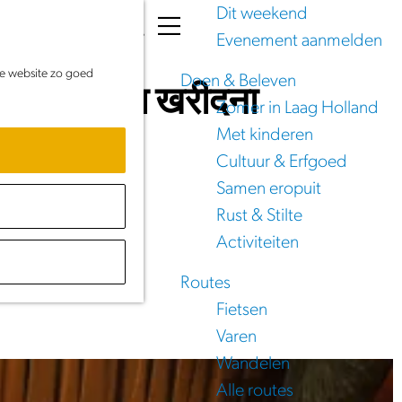
Dit weekend
K
Z
Evenement aanmelden
a
o
M
de website zo goed
a
e
e
Doen & Beleven
oice खाता खरीदना
r
k
n
Zomer in Laag Holland
t
e
u
Met kinderen
n
Cultuur & Erfgoed
Samen eropuit
Rust & Stilte
Activiteiten
Routes
Fietsen
Varen
Wandelen
Alle routes