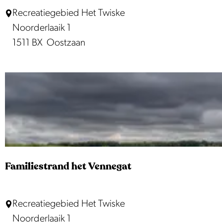
S
N
Recreatiegebied Het Twiske
t
a
Noorderlaaik 1
o
t
1511 BX
Oostzaan
o
u
t
r
e
i
r
s
s
t
p
e
l
n
a
s
s
Familiestrand het Vennegat
t
r
F
Recreatiegebied Het Twiske
a
a
Noorderlaaik 1
n