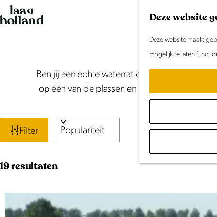
G
Deze website g
a
n
Deze website maakt gebru
a
mogelijk te laten functi
a
Ben jij een echte waterrat of zoek je verkoel
r
op één van de plassen en meren of spetter in
d
e
W
S
h
Filter
o
a
o
r
m
t
S
19 resultaten
t
e
o
e
z
p
r
e
a
o
t
r
g