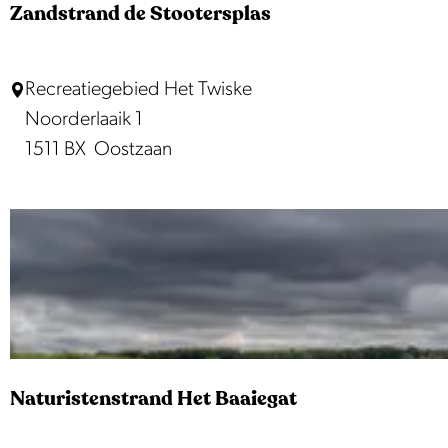
n
Zandstrand de Stootersplas
d
j
Z
Recreatiegebied Het Twiske
e
a
Noorderlaaik 1
D
n
1511 BX
Oostzaan
e
d
L
s
e
t
e
r
r
a
s
n
d
d
Naturistenstrand Het Baaiegat
e