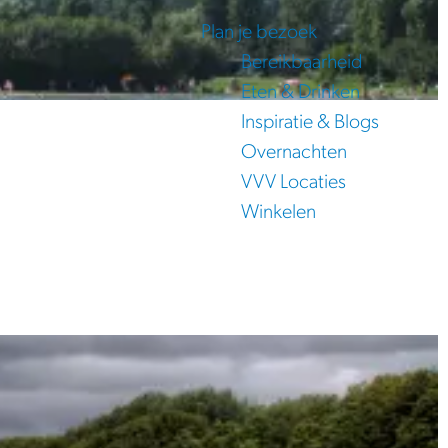
Plan je bezoek
Bereikbaarheid
Eten & Drinken
Inspiratie & Blogs
Overnachten
VVV Locaties
Winkelen