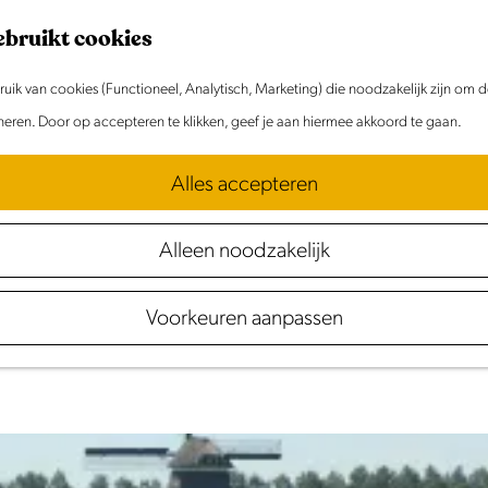
ebruikt cookies
ik van cookies (Functioneel, Analytisch, Marketing) die noodzakelijk zijn om 
Zwemmen
oneren. Door op accepteren te klikken, geef je aan hiermee akkoord te gaan.
ing op een warme zomerdag? In Laag Holland vind je wat
Alles accepteren
 één van de binnen- en buitenzwembaden. Een korte zwemp
op de ligweiden en relax!
Alleen noodzakelijk
Voorkeuren aanpassen