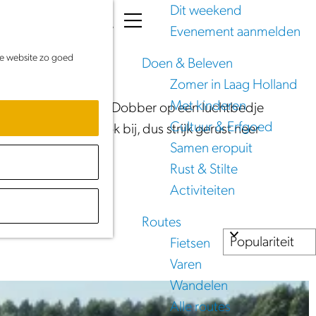
Dit weekend
K
Z
Evenement aanmelden
a
o
M
de website zo goed
a
e
e
Doen & Beleven
r
k
n
Zomer in Laag Holland
t
e
u
Met kinderen
erpret voor iedereen! Dobber op een luchtbedje
n
Cultuur & Erfgoed
auze hoort er ook bij, dus strijk gerust neer
Samen eropuit
Rust & Stilte
Activiteiten
Routes
Fietsen
Varen
Wandelen
Alle routes