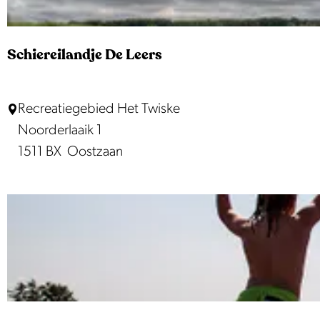
s
m
e
Schiereilandje De Leers
e
r
S
Recreatiegebied Het Twiske
c
Noorderlaaik 1
h
1511 BX
Oostzaan
i
e
r
e
i
l
a