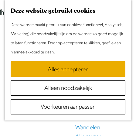
Morgen
G
K
Z
Dit weekend
Deze website gebruikt cookies
a
a
o
M
Evenement aanmelden
n
Deze website maakt gebruik van cookies (Functioneel, Analytisch,
a
e
e
Doen & Beleven
a
Marketing) die noodzakelijk zijn om de website zo goed mogelijk
r
k
n
Zomer in Laag Holland
a
te laten functioneren. Door op accepteren te klikken, geef je aan
t
e
u
Met kinderen
r
hiermee akkoord te gaan.
n
Eten
&
Drinken
Cultuur & Erfgoed
d
Samen eropuit
Alles accepteren
e
in Laag Holland
Rust & Stilte
h
Activiteiten
Alleen noodzakelijk
o
m
Routes
Voorkeuren aanpassen
e
Fietsen
p
Varen
a
Wandelen
g