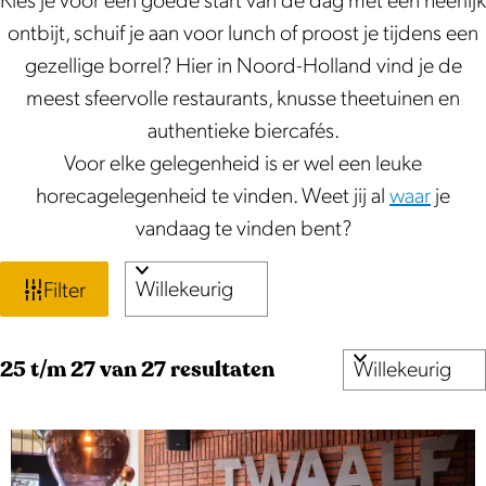
Kies je voor een goede start van de dag met een heerlijk
ontbijt, schuif je aan voor lunch of proost je tijdens een
gezellige borrel? Hier in Noord-Holland vind je de
meest sfeervolle restaurants, knusse theetuinen en
authentieke biercafés.
Voor elke gelegenheid is er wel een leuke
horecagelegenheid te vinden. Weet jij al
waar
je
vandaag te vinden bent?
W
S
Filter
o
a
r
t
S
25 t/m 27 van 27 resultaten
t
o
e
z
r
e
o
t
r