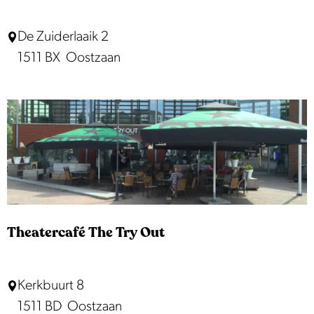
P
De Zuiderlaaik 2
u
1511 BX
Oostzaan
u
r
T
w
i
s
k
e
Theatercafé The Try Out
T
Kerkbuurt 8
h
1511 BD
Oostzaan