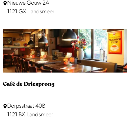
M
Nieuwe Gouw 2A
r
u
1121 GX
Landsmeer
a
l
n
t
t
i
M
-
e
i
t
j
e
s
o
L
r
Café de Driesprong
a
a
n
C
Dorpsstraat 40B
d
a
1121 BX
Landsmeer
s
f
m