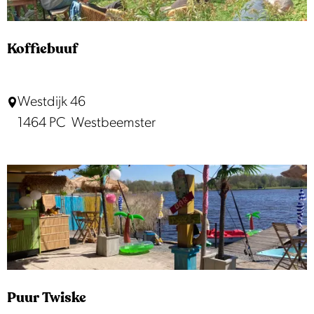
j
k
Koffiebuuf
K
Westdijk 46
o
1464 PC
Westbeemster
ff
i
e
b
u
u
f
Puur Twiske