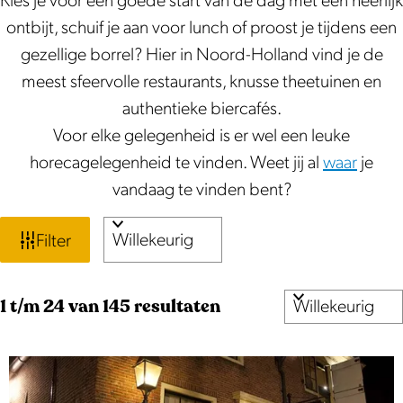
Kies je voor een goede start van de dag met een heerlijk
ontbijt, schuif je aan voor lunch of proost je tijdens een
gezellige borrel? Hier in Noord-Holland vind je de
meest sfeervolle restaurants, knusse theetuinen en
authentieke biercafés.
Voor elke gelegenheid is er wel een leuke
horecagelegenheid te vinden. Weet jij al
waar
je
vandaag te vinden bent?
W
S
Filter
o
a
r
t
S
1 t/m 24 van 145 resultaten
t
o
e
z
r
e
o
t
r