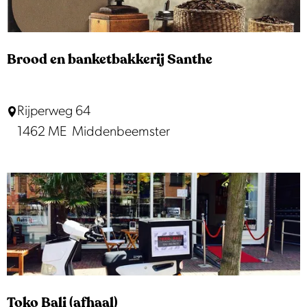
n
t
e
Brood en banketbakkerij Santhe
S
c
B
Rijperweg 64
a
r
1462 ME
Middenbeemster
r
o
a
o
b
d
e
e
e
n
b
a
n
Toko Bali (afhaal)