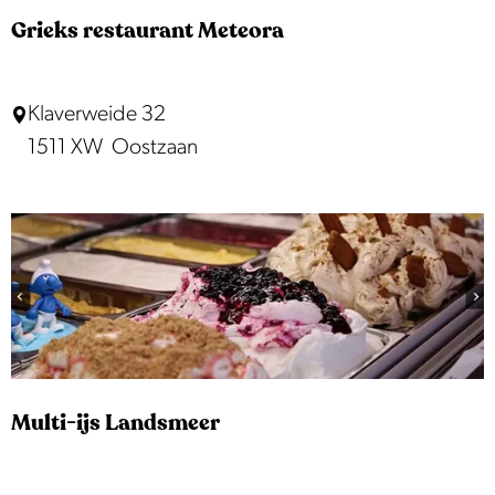
n
Grieks restaurant Meteora
d
s
G
Klaverweide 32
m
r
1511 XW
Oostzaan
e
i
e
e
r
k
s
r
e
s
t
Multi-ijs Landsmeer
a
u