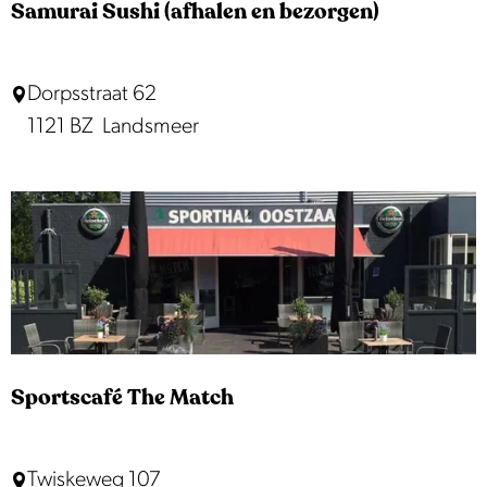
t
Samurai Sushi (afhalen en bezorgen)
K
a
S
Dorpsstraat 62
v
a
1121 BZ
Landsmeer
e
m
l
u
I
r
I
a
i
S
u
s
Sportscafé The Match
h
i
S
Twiskeweg 107
(