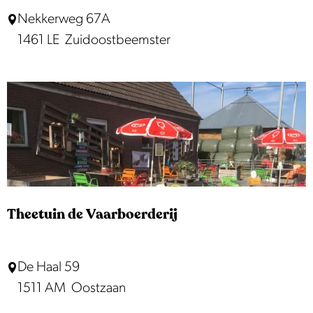
B
B
Nekkerweg 67A
o
e
1461 LE
Zuidoostbeemster
c
e
c
m
a
s
t
e
r
T
h
Theetuin de Vaarboerderij
e
e
T
De Haal 59
t
h
1511 AM
Oostzaan
u
e
i