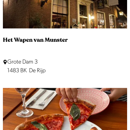
e
e
o
e
p
k
r
:
j
o
p
e
Het Wapen van Munster
:
H
Grote Dam 3
e
1483 BK
De Rijp
t
W
a
p
e
n