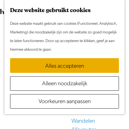
Morgen
G
K
Z
Dit weekend
Deze website gebruikt cookies
a
a
o
M
Evenement aanmelden
n
Deze website maakt gebruik van cookies (Functioneel, Analytisch,
a
e
e
Doen & Beleven
a
Marketing) die noodzakelijk zijn om de website zo goed mogelijk
r
k
n
Zomer in Laag Holland
a
te laten functioneren. Door op accepteren te klikken, geef je aan
t
e
u
Met kinderen
r
hiermee akkoord te gaan.
n
Eten
&
Drinken
Cultuur & Erfgoed
d
Samen eropuit
Alles accepteren
e
in Laag Holland
Rust & Stilte
h
Activiteiten
Alleen noodzakelijk
o
m
Routes
Voorkeuren aanpassen
e
Fietsen
p
Varen
a
Wandelen
g