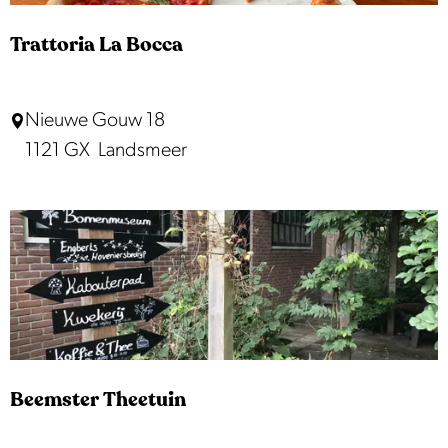
v
a
Trattoria La Bocca
n
M
T
Nieuwe Gouw 18
u
r
1121 GX
Landsmeer
n
a
s
t
t
t
e
o
r
r
i
a
L
Beemster Theetuin
a