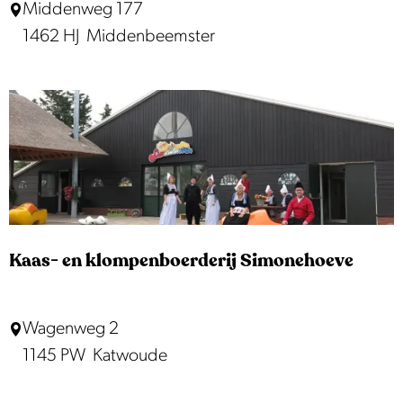
'
Middenweg 177
t
1462 HJ
Middenbeemster
B
e
e
m
s
t
e
r
Kaas- en klompenboerderij Simonehoeve
S
p
K
Wagenweg 2
i
a
1145 PW
Katwoude
j
a
s