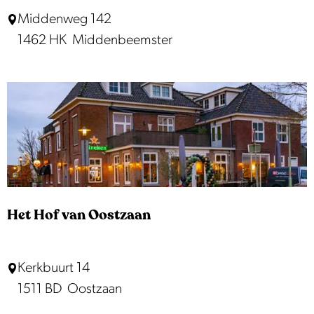
T
B
Middenweg 142
w
e
1462 HK
Middenbeemster
i
e
s
m
k
s
e
t
e
r
e
e
Het Hof van Oostzaan
t
k
H
Kerkbuurt 14
a
e
1511 BD
Oostzaan
m
t
e