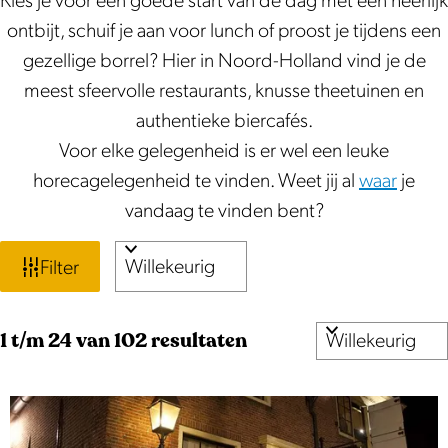
Kies je voor een goede start van de dag met een heerlijk
ontbijt, schuif je aan voor lunch of proost je tijdens een
gezellige borrel? Hier in Noord-Holland vind je de
meest sfeervolle restaurants, knusse theetuinen en
authentieke biercafés.
Voor elke gelegenheid is er wel een leuke
horecagelegenheid te vinden. Weet jij al
waar
je
vandaag te vinden bent?
W
S
Filter
o
a
r
t
S
1 t/m 24 van 102 resultaten
t
o
e
z
r
e
o
t
r