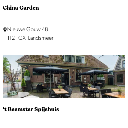
r
China Garden
k
D
C
Nieuwe Gouw 48
e
h
1121 GX
Landsmeer
H
i
o
n
o
a
p
G
a
r
d
e
't Beemster Spijshuis
n