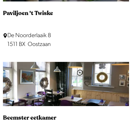
v
a
Paviljoen 't Twiske
n
M
P
De Noorderlaaik 8
u
a
1511 BX
Oostzaan
n
v
s
i
t
l
e
j
r
o
e
n
'
Beemster eetkamer
t