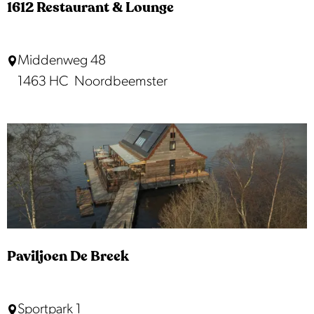
e
1612 Restaurant & Lounge
e
S
c
1
Middenweg 48
a
6
1463 HC
Noordbeemster
r
1
a
2
b
R
e
e
e
s
t
a
u
Paviljoen De Breek
r
a
P
Sportpark 1
n