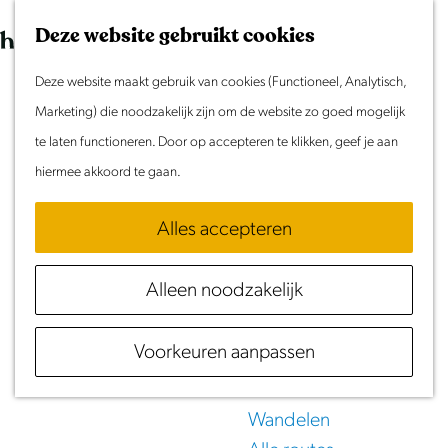
Morgen
G
K
Z
Dit weekend
Deze website gebruikt cookies
a
a
o
M
Evenement aanmelden
n
Deze website maakt gebruik van cookies (Functioneel, Analytisch,
a
e
e
Doen & Beleven
a
Marketing) die noodzakelijk zijn om de website zo goed mogelijk
r
k
n
Zomer in Laag Holland
a
te laten functioneren. Door op accepteren te klikken, geef je aan
t
e
u
Met kinderen
r
hiermee akkoord te gaan.
n
Eten
&
Drinken
Cultuur & Erfgoed
d
Samen eropuit
Alles accepteren
e
in Laag Holland
Rust & Stilte
h
Activiteiten
Alleen noodzakelijk
o
m
Routes
Voorkeuren aanpassen
e
Fietsen
p
Varen
a
Wandelen
g