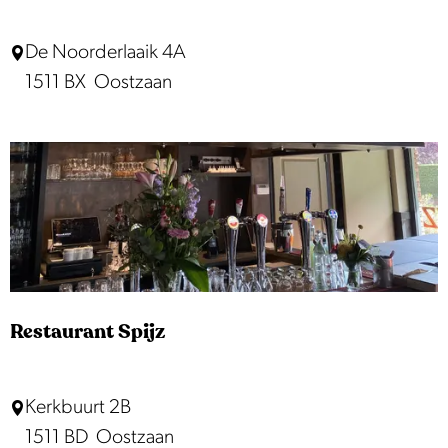
a
T
De Noorderlaaik 4A
v
w
1511 BX
Oostzaan
e
i
n
s
r
k
i
e
j
H
k
a
v
e
Restaurant Spijz
n
R
Kerkbuurt 2B
e
1511 BD
Oostzaan