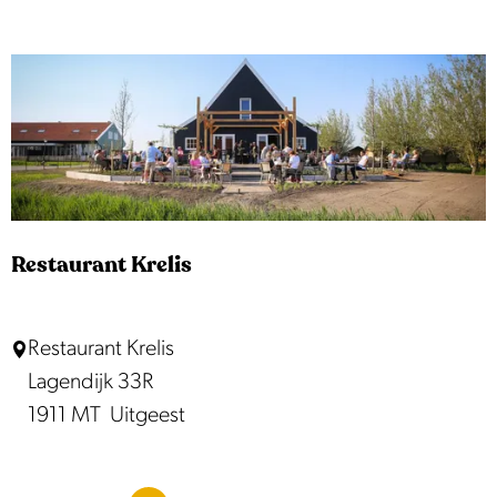
s
t
a
u
r
a
n
t
Restaurant Krelis
S
p
R
Restaurant Krelis
i
e
Lagendijk 33R
j
s
1911 MT
Uitgeest
z
t
a