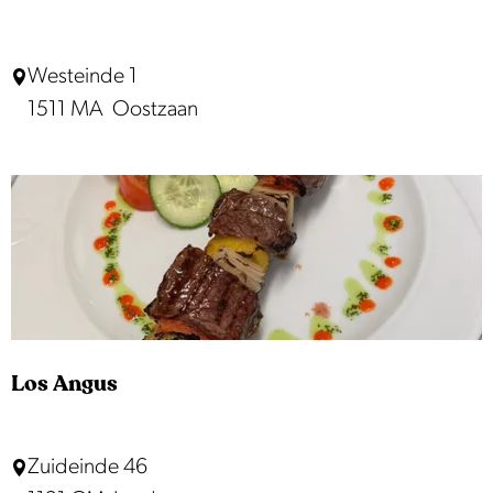
e
e
V
Westeinde 1
a
1511 MA
Oostzaan
n
d
e
r
V
a
l
k
Los Angus
O
o
L
Zuideinde 46
s