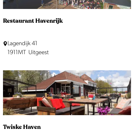
j
k
Restaurant Havenrijk
R
Lagendijk 41
e
1911MT
Uitgeest
s
t
a
u
r
a
n
t
Twiske Haven
H