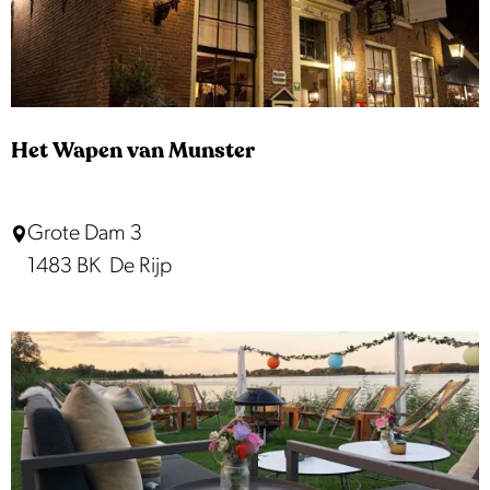
e
e
o
e
p
k
r
:
j
o
p
e
Het Wapen van Munster
:
H
Grote Dam 3
e
1483 BK
De Rijp
t
W
a
p
e
n