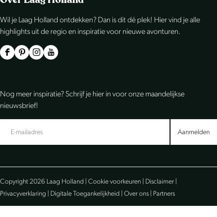
l
l
l
Wil je Laag Holland ontdekken? Dan is dit dé plek! Hier vind je alle
d
d
d
highlights uit de regio en inspiratie voor nieuwe avonturen.
e
e
e
z
z
z
F
P
I
Y
e
e
e
a
i
n
o
p
p
p
c
n
s
u
Nog meer inspiratie? Schrijf je hier in voor onze maandelijkse
a
a
a
e
t
t
T
nieuwsbrief!
g
g
g
b
e
a
u
i
i
i
o
r
g
b
Aanmelden
n
n
n
o
e
r
e
a
a
a
k
s
a
L
o
o
o
L
t
m
a
Copyright 2026 Laag Holland |
Cookie voorkeuren
|
Disclaimer
|
p
p
p
a
L
L
a
Privacyverklaring
|
Digitale Toegankelijkheid
|
Over ons
|
Partners
F
e
W
a
a
a
g
a
-
h