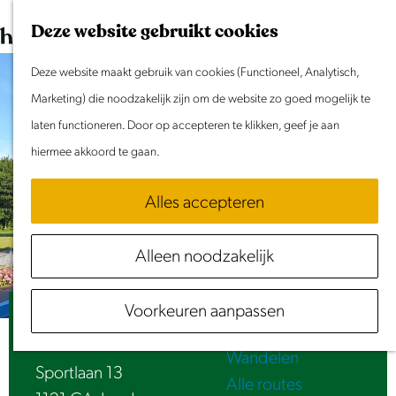
Dit weekend
G
K
Z
Deze website gebruikt cookies
Evenement aanmelden
a
a
o
M
n
Deze website maakt gebruik van cookies (Functioneel, Analytisch,
a
e
e
Doen & Beleven
a
Marketing) die noodzakelijk zijn om de website zo goed mogelijk te
r
k
n
Zomer in Laag Holland
a
laten functioneren. Door op accepteren te klikken, geef je aan
t
e
u
Met kinderen
r
hiermee akkoord te gaan.
n
Cultuur & Erfgoed
d
Samen eropuit
Alles accepteren
e
Rust & Stilte
h
Activiteiten
Alleen noodzakelijk
o
Routes
m
Fietsen
Voorkeuren aanpassen
e
Zwembad de Breek
Varen
p
Wandelen
a
Sportlaan 13
Alle routes
g