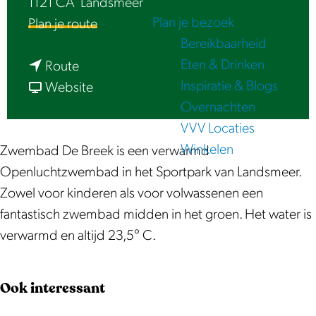
1121 CA
Landsmeer
e
Plan je bezoek
n
Plan je route
Bereikbaarheid
a
Eten & Drinken
n
a
Route
Inspiratie & Blogs
a
v
r
Website
Overnachten
a
a
Z
VVV Locaties
r
n
w
Winkelen
Z
Z
e
Zwembad De Breek is een verwarmd
w
w
m
Openluchtzwembad in het Sportpark van Landsmeer.
e
e
b
Zowel voor kinderen als voor volwassenen een
m
m
a
fantastisch zwembad midden in het groen. Het water is
b
b
d
verwarmd en altijd 23,5° C.
a
a
d
d
d
e
Ook interessant
d
d
B