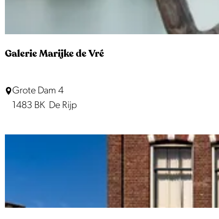
e
p
k
e
r
:
j
o
p
e
Galerie Marijke de Vré
:
G
Grote Dam 4
a
1483 BK
De Rijp
l
e
r
i
e
M
a