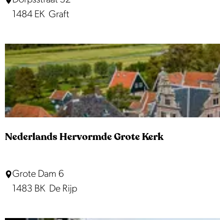
n
e
1484 EK
Graft
e
l
d
e
n
t
u
i
Nederlands Hervormde Grote Kerk
n
D
N
Grote Dam 6
e
e
1483 BK
De Rijp
E
d
i
e