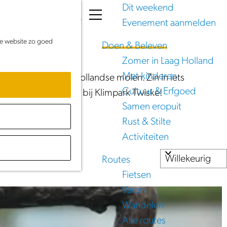
Dit weekend
K
Z
Evenement aanmelden
a
o
M
de website zo goed
a
e
e
Doen & Beleven
r
k
n
Zomer in Laag Holland
t
e
u
Met kinderen
penmakerij of oer-Hollandse molen. Zin in iets
n
Cultuur & Erfgoed
f zoek de hoogte op bij Klimpark Twiske!
Samen eropuit
Rust & Stilte
Activiteiten
Routes
Fietsen
Varen
Wandelen
Alle routes