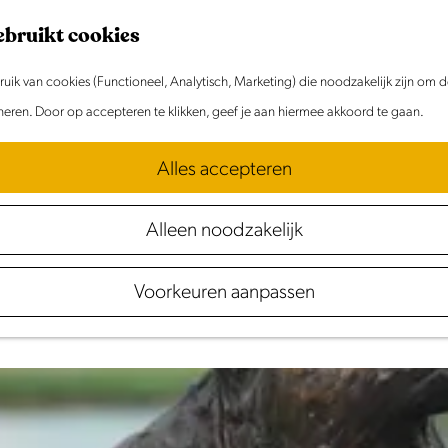
ebruikt cookies
ik van cookies (Functioneel, Analytisch, Marketing) die noodzakelijk zijn om 
Activiteiten
oneren. Door op accepteren te klikken, geef je aan hiermee akkoord te gaan.
. Ga cultuursnuiven en bezoek een typische kaas- en klom
Alles accepteren
milie in een spannende escape room en kraak de code o
Alleen noodzakelijk
Voorkeuren aanpassen