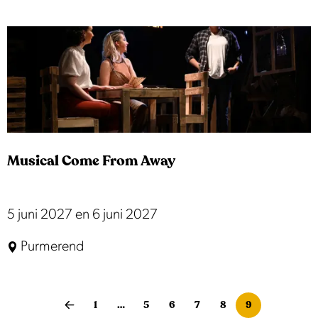
d
y
H
a
n
s
o
Musical Come From Away
n
M
5 juni 2027 en 6 juni 2027
u
Purmerend
s
i
c
1
…
5
6
7
8
9
G
G
G
G
G
G
H