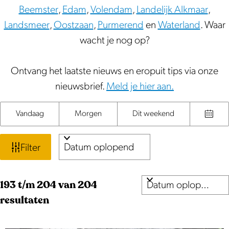
Beemster
,
Edam
,
Volendam
,
Landelijk Alkmaar
,
Landsmeer
,
Oostzaan
,
Purmerend
en
Waterland
. Waar
wacht je nog op?
Ontvang het laatste nieuws en eropuit tips via onze
nieuwsbrief.
Meld je hier aan.
W
S
W
Vandaag
Morgen
Dit weekend
K
o
a
a
i
r
n
Filter
t
e
t
n
s
e
z
e
S
d
193 t/m 204 van 204
e
e
o
o
a
resultaten
r
r
r
e
t
o
t
u