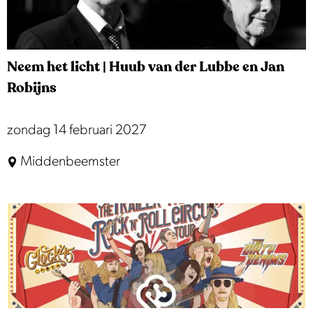
s
t
i
Neem het licht | Huub van der Lubbe en Jan
v
Robijns
a
l
N
zondag 14 februari 2027
e
Middenbeemster
e
m
h
e
t
l
i