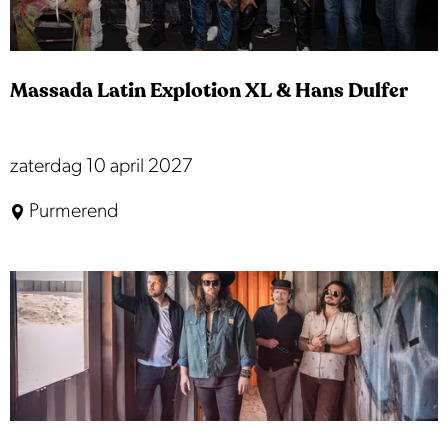
s
T
C
r
o
i
Massada Latin Explotion XL & Hans Dulfer
n
b
c
u
e
M
zaterdag 10 april 2027
t
r
a
e
Purmerend
t
s
s
a
d
a
L
a
t