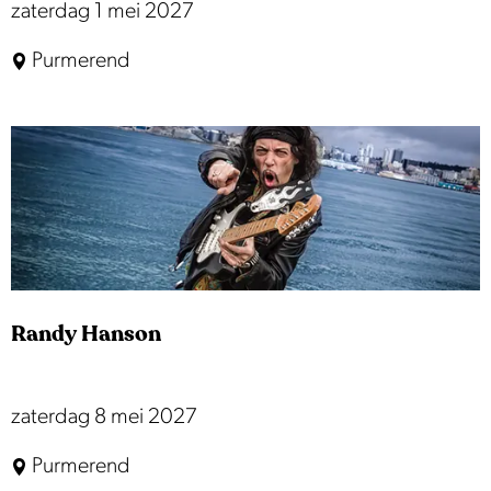
D
zaterdag 1 mei 2027
a
r
n
Purmerend
u
s
k
D
w
u
e
l
r
f
k
e
r
Randy Hanson
R
zaterdag 8 mei 2027
a
Purmerend
n