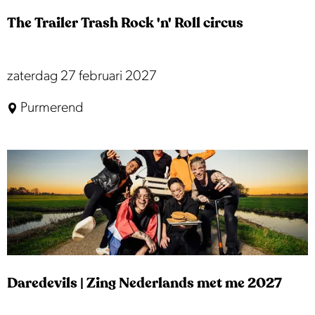
c
The Trailer Trash Rock 'n' Roll circus
h
t
|
T
zaterdag 27 februari 2027
H
h
Purmerend
u
e
u
T
b
r
v
a
a
i
n
l
d
e
e
r
r
Daredevils | Zing Nederlands met me 2027
T
L
r