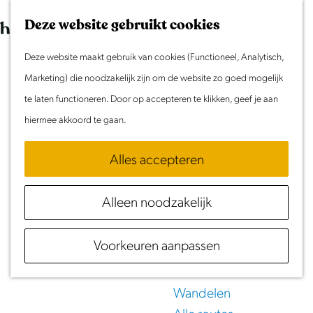
Morgen
G
K
Z
Dit weekend
Deze website gebruikt cookies
a
a
o
M
Evenement aanmelden
n
Deze website maakt gebruik van cookies (Functioneel, Analytisch,
a
e
e
Doen & Beleven
a
Marketing) die noodzakelijk zijn om de website zo goed mogelijk
r
k
n
UITagenda
Laag
Zomer in Laag Holland
a
te laten functioneren. Door op accepteren te klikken, geef je aan
t
e
u
Met kinderen
r
hiermee akkoord te gaan.
n
Holland
Cultuur & Erfgoed
d
Samen eropuit
Alles accepteren
in Noord-Holland
e
Rust & Stilte
h
Activiteiten
Alleen noodzakelijk
o
Meld je evenement aan!
m
Routes
Voorkeuren aanpassen
e
Fietsen
p
Varen
a
Wandelen
g