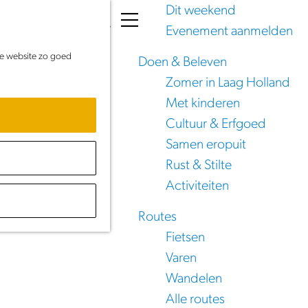
Dit weekend
K
Z
Evenement aanmelden
a
o
M
de website zo goed
a
e
e
Doen & Beleven
r
k
n
Zomer in Laag Holland
t
e
u
Met kinderen
d
n
Cultuur & Erfgoed
Samen eropuit
Rust & Stilte
Activiteiten
Routes
Fietsen
Varen
Wandelen
Alle routes