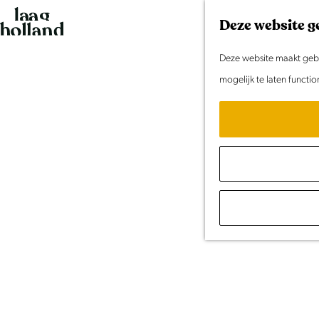
G
Deze website g
a
n
Deze website maakt gebru
a
mogelijk te laten functi
a
r
d
e
h
o
m
e
p
a
g