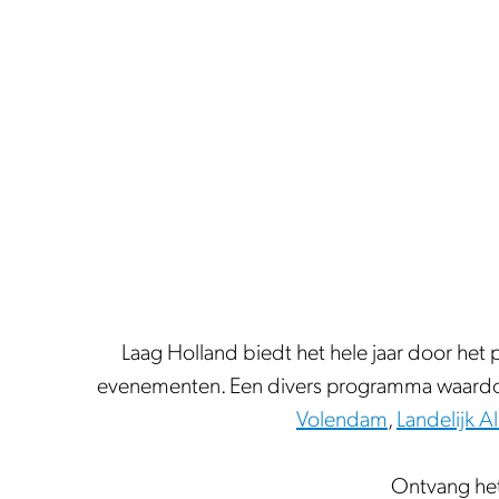
e
Laag Holland biedt het hele jaar door het
evenementen. Een divers programma waardoor 
Volendam
,
Landelijk A
Ontvang het 