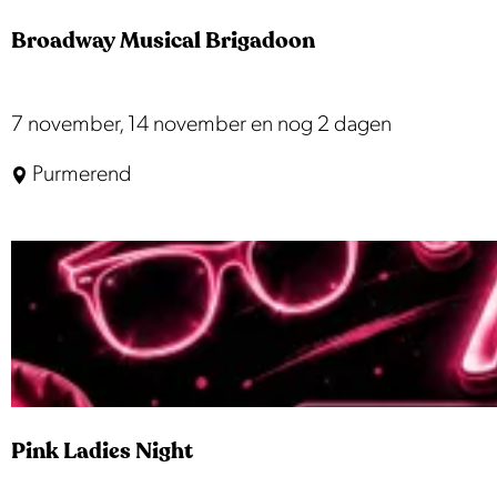
m
Broadway Musical Brigadoon
&
E
C
B
7 november, 14 november en nog 2 dagen
H
r
Purmerend
O
o
M
a
E
d
S
w
H
a
y
M
u
Pink Ladies Night
s
i