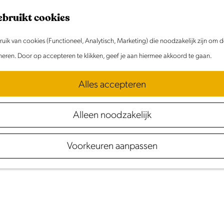
ebruikt cookies
ik van cookies (Functioneel, Analytisch, Marketing) die noodzakelijk zijn om 
oneren. Door op accepteren te klikken, geef je aan hiermee akkoord te gaan.
UITagenda
Laag
Hollan
Alles accepteren
in Noord-Holland
Alleen noodzakelijk
Meld je evenement aan!
Voorkeuren aanpassen