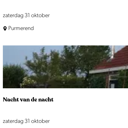
Y
zaterdag 31 oktober
e
Purmerend
l
l
o
w
a
t
r
i
Nacht van de nacht
b
u
t
N
zaterdag 31 oktober
e