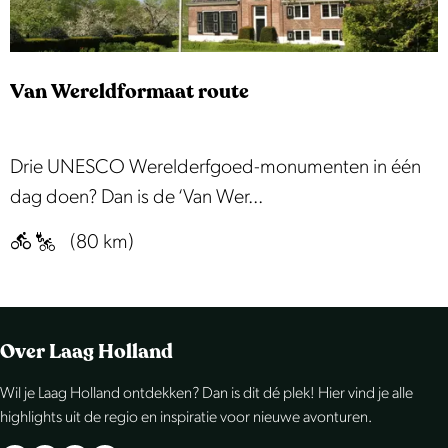
t
M
s
o
c
l
Van Wereldformaat route
h
e
i
n
l
V
Drie UNESCO Werelderfgoed-monumenten in één
s
d
a
dag doen? Dan is de ‘Van Wer...
e
n
(80 km)
r
W
a
e
c
r
h
e
Over Laag Holland
t
l
Wil je Laag Holland ontdekken? Dan is dit dé plek! Hier vind je alle
i
d
highlights uit de regio en inspiratie voor nieuwe avonturen.
g
f