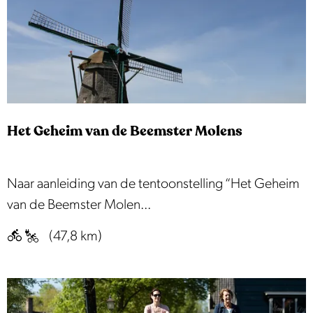
t
t
e
e
d
r
o
e
o
n
r
d
D
Het Geheim van de Beemster Molens
e
e
M
B
o
H
Naar aanleiding van de tentoonstelling “Het Geheim
e
l
e
van de Beemster Molen...
e
e
t
m
(47,8 km)
n
G
s
s
e
t
:
h
e
M
e