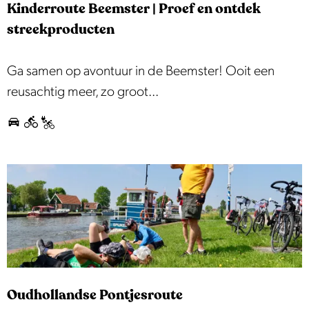
o
Kinderroute Beemster | Proef en ontdek
e
e
streekproducten
d
r
K
Ga samen op avontuur in de Beemster! Ooit een
o
i
reusachtig meer, zo groot...
u
n
t
d
e
e
r
r
o
u
t
e
Oudhollandse Pontjesroute
B