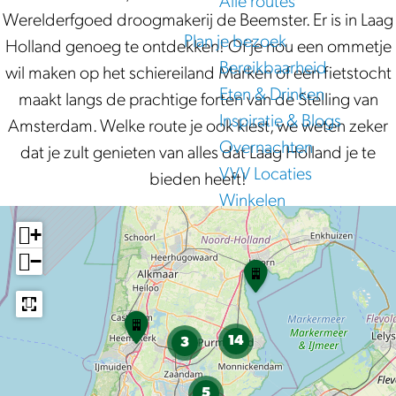
Alle routes
Werelderfgoed droogmakerij de Beemster. Er is in Laag
e
Plan je bezoek
Holland genoeg te ontdekken! Of je nou een ommetje
Bereikbaarheid
wil maken op het schiereiland Marken of een fietstocht
Eten & Drinken
maakt langs de prachtige forten van de Stelling van
Inspiratie & Blogs
Amsterdam. Welke route je ook kiest, we weten zeker
Overnachten
dat je zult genieten van alles dat Laag Holland je te
VVV Locaties
bieden heeft!
Winkelen
+
−
R
o
u
O
t
u
14
3
e
d
-
h
5
K