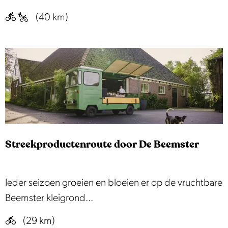
i
d
d
(40 km)
e
u
e
t
c
k
s
t
a
r
e
a
o
n
r
u
t
t
g
e
e
Streekproductenroute door De Beemster
z
e
t
S
Ieder seizoen groeien en bloeien er op de vruchtbare
|
t
Beemster kleigrond...
F
r
(29 km)
i