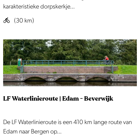
d
e
karakteristieke dorpskerkje...
e
r
(30 km)
r
k
a
e
c
n
h
r
t
o
i
u
g
t
e
e
L
LF Waterlinieroute | Edam - Beverwijk
a
a
L
De LF Waterlinieroute is een 410 km lange route van
g
F
Edam naar Bergen op...
H