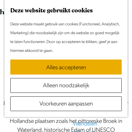
Morgen
G
K
Z
Dit weekend
Deze website gebruikt cookies
a
a
o
M
Evenement aanmelden
n
Deze website maakt gebruik van cookies (Functioneel, Analytisch,
a
e
e
Routes in Noord-
Doen & Beleven
a
Marketing) die noodzakelijk zijn om de website zo goed mogelijk
r
k
n
Zomer in Laag Holland
a
te laten functioneren. Door op accepteren te klikken, geef je aan
Holland
t
e
u
Met kinderen
r
hiermee akkoord te gaan.
n
Cultuur & Erfgoed
Het volledige overzicht van fiets- en
d
Samen eropuit
wandelroutes in Laag Holland
Alles accepteren
e
Rust & Stilte
h
Activiteiten
Alleen noodzakelijk
Fiets en wandel op je gemak door een typisch
o
Nederlands landschap met weidse landerijen,
m
Routes
bijzondere droogmakerijen en mooie uitzichten over
Voorkeuren aanpassen
e
Fietsen
water. Stop onderweg in iconische Noord-
p
Varen
Hollandse plaatsen zoals het pittoreske Broek in
a
Wandelen
Waterland, historische Edam of UNESCO
g