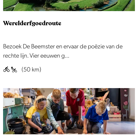
e
H
e
e
m
Werelderfgoedroute
n
s
n
t
e
W
Bezoek De Beemster en ervaar de poëzie van de
e
p
e
rechte lijn. Vier eeuwen g...
r
f
r
(50 km)
i
e
e
l
t
d
s
e
r
r
o
f
u
g
t