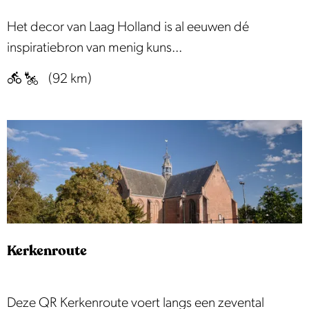
s
O
Het decor van Laag Holland is al eeuwen dé
t
d
inspiratiebron van menig kuns...
e
e
(92 km)
r
a
d
a
a
n
m
h
r
e
o
t
u
s
t
c
e
Kerkenroute
h
i
l
K
Deze QR Kerkenroute voert langs een zevental