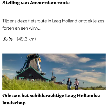
p
e
Stelling van Amsterdam route
e
:
S
Tijdens deze fietsroute in Laag Holland ontdek je zes
t
forten en een wirw...
e
(49,3 km)
l
l
i
n
g
v
a
n
Ode aan het schilderachtige Laag Hollandse
A
landschap
m