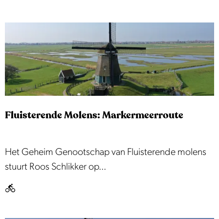
e
e
e
t
k
s
p
r
r
o
o
u
d
t
u
e
Fluisterende Molens: Markermeerroute
c
t
e
F
Het Geheim Genootschap van Fluisterende molens
n
l
stuurt Roos Schlikker op...
r
u
o
i
u
s