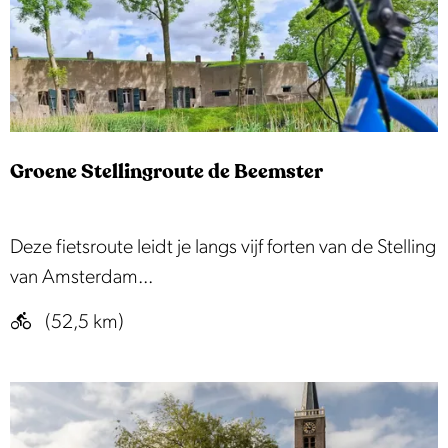
a
n
g
r
o
Groene Stellingroute de Beemster
u
t
e
G
Deze fietsroute leidt je langs vijf forten van de Stelling
r
van Amsterdam...
o
(52,5 km)
e
n
e
S