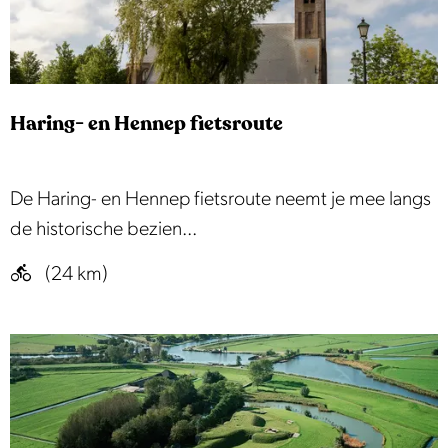
t
e
l
l
Haring- en Hennep fietsroute
i
n
g
H
De Haring- en Hennep fietsroute neemt je mee langs
r
a
de historische bezien...
o
r
(24 km)
u
i
t
n
e
g
d
-
e
e
B
n