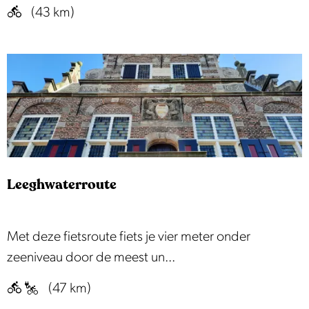
W
o
(43 km)
a
l
t
l
e
a
r
n
l
d
i
s
n
e
i
l
Leeghwaterroute
e
a
r
n
o
d
L
Met deze fietsroute fiets je vier meter onder
u
s
e
zeeniveau door de meest un...
t
c
e
(47 km)
e
h
g