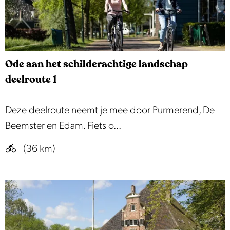
r
a
i
r
m
k
v
e
a
Ode aan het schilderachtige landschap
r
n
deelroute 1
m
d
e
e
O
Deze deelroute neemt je mee door Purmerend, De
e
B
d
Beemster en Edam. Fiets o...
r
e
e
r
(36 km)
e
a
o
m
a
u
s
n
t
t
h
e
e
e
r