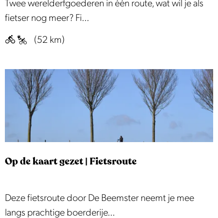
B
Twee werelderfgoederen in één route, wat wil je als
o
n
e
fietser nog meer? Fi...
n
t
e
t
(52 km)
j
m
d
e
s
e
s
t
k
r
e
s
o
r
t
u
f
r
t
o
e
e
r
e
Op de kaart gezet | Fietsroute
t
k
e
p
n
r
O
Deze fietsroute door De Beemster neemt je mee
f
o
p
langs prachtige boerderije...