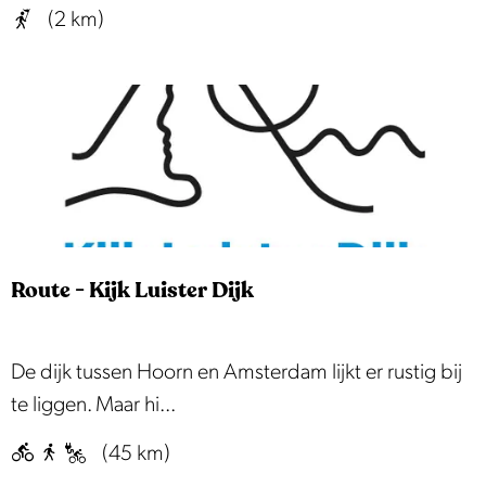
l
(2 km)
e
n
d
a
m
K
u
n
Route - Kijk Luister Dijk
s
t
e
R
De dijk tussen Hoorn en Amsterdam lijkt er rustig bij
n
o
te liggen. Maar hi...
a
u
(45 km)
a
t