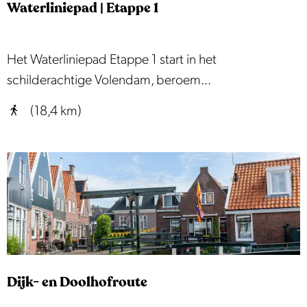
p
e
Waterliniepad | Etappe 1
:
W
Het Waterliniepad Etappe 1 start in het
a
schilderachtige Volendam, beroem...
t
(18,4 km)
e
r
l
i
n
i
e
p
Dijk- en Doolhofroute
a
d