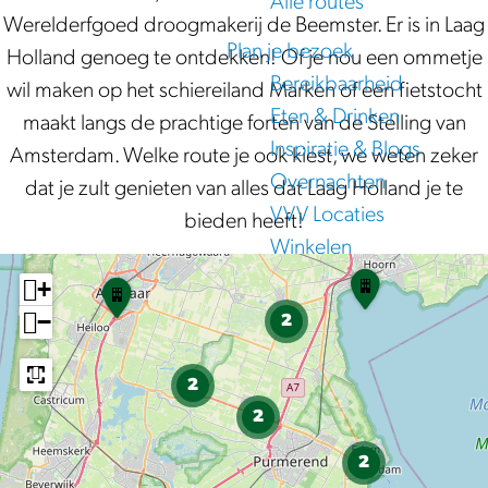
Alle routes
Werelderfgoed droogmakerij de Beemster. Er is in Laag
e
Plan je bezoek
Holland genoeg te ontdekken! Of je nou een ommetje
Bereikbaarheid
wil maken op het schiereiland Marken of een fietstocht
Eten & Drinken
maakt langs de prachtige forten van de Stelling van
Inspiratie & Blogs
Amsterdam. Welke route je ook kiest, we weten zeker
Overnachten
dat je zult genieten van alles dat Laag Holland je te
VVV Locaties
bieden heeft!
Winkelen
R
+
T
o
r
−
2
u
e
t
k
e
2
v
-
2
o
K
g
i
2
e