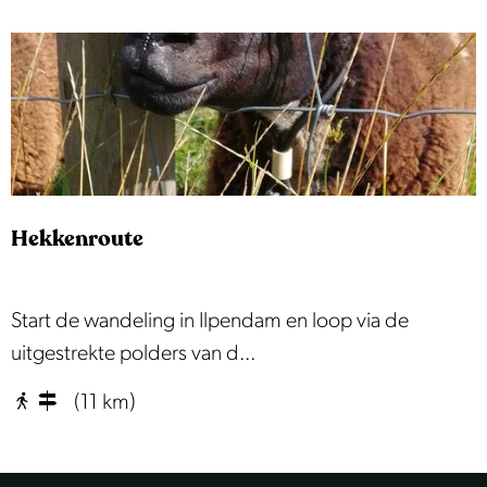
r
e
s
-
d
K
o
i
r
j
p
k
L
Hekkenroute
u
i
s
H
Start de wandeling in Ilpendam en loop via de
t
e
uitgestrekte polders van d...
e
k
(11 km)
r
k
D
e
i
n