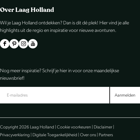
j
r
Over Laag Holland
k
o
Wil je Laag Holland ontdekken? Dan is dit dé plek! Hier vind je alle
u
highlights uit de regio en inspiratie voor nieuwe avonturen.
t
e
F
P
I
Y
a
i
n
o
c
n
s
u
Nog meer inspiratie? Schrijf je hier in voor onze maandelijkse
e
t
t
T
nieuwsbrief!
b
e
a
u
o
r
g
b
Aanmelden
o
e
r
e
k
s
a
L
L
t
m
a
Copyright 2026 Laag Holland |
Cookie voorkeuren
|
Disclaimer
|
a
L
L
a
Privacyverklaring
|
Digitale Toegankelijkheid
|
Over ons
|
Partners