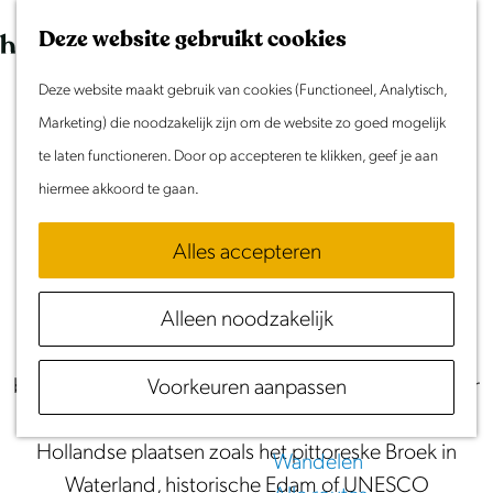
Morgen
G
K
Z
Dit weekend
Deze website gebruikt cookies
a
a
o
M
Evenement aanmelden
n
Deze website maakt gebruik van cookies (Functioneel, Analytisch,
a
e
e
Routes in Noord-
Doen & Beleven
a
Marketing) die noodzakelijk zijn om de website zo goed mogelijk
r
k
n
Zomer in Laag Holland
a
te laten functioneren. Door op accepteren te klikken, geef je aan
Holland
t
e
u
Met kinderen
r
hiermee akkoord te gaan.
n
Cultuur & Erfgoed
Het volledige overzicht van fiets- en
d
Samen eropuit
wandelroutes in Laag Holland
Alles accepteren
e
Rust & Stilte
h
Activiteiten
Alleen noodzakelijk
Fiets en wandel op je gemak door een typisch
o
Nederlands landschap met weidse landerijen,
m
Routes
bijzondere droogmakerijen en mooie uitzichten over
Voorkeuren aanpassen
e
Fietsen
water. Stop onderweg in iconische Noord-
p
Varen
Hollandse plaatsen zoals het pittoreske Broek in
a
Wandelen
Waterland, historische Edam of UNESCO
g