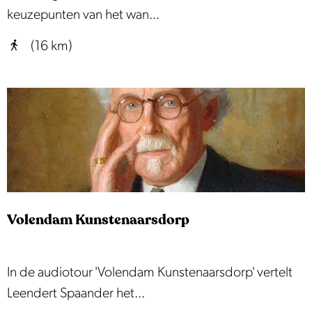
r
a
keuzepunten van het wan...
o
l
(16 km)
u
i
t
n
e
g
r
o
u
t
e
Volendam Kunstenaarsdorp
V
In de audiotour 'Volendam Kunstenaarsdorp' vertelt
o
Leendert Spaander het...