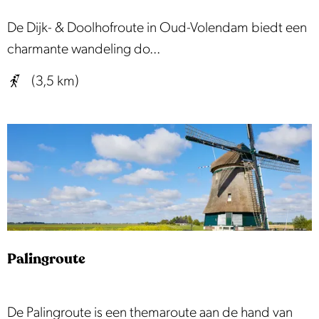
|
D
De Dijk- & Doolhofroute in Oud-Volendam biedt een
E
i
charmante wandeling do...
t
j
(3,5 km)
a
k
p
-
p
e
e
n
1
D
o
o
l
Palingroute
h
o
f
P
De Palingroute is een themaroute aan de hand van